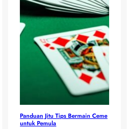
Panduan Jitu Tips Bermain Ceme
untuk Pemula