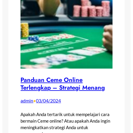
Panduan Ceme Online
Terlengkap – Strategi Menang
admin
03/04/2024
•
Apakah Anda tertarik untuk mempelajari cara
bermain Ceme online? Atau apakah Anda ingin
meningkatkan strategi Anda untuk