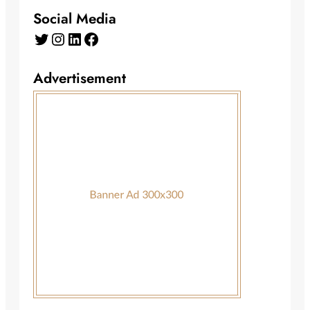
Social Media
Twitter
Instagram
LinkedIn
Facebook
Advertisement