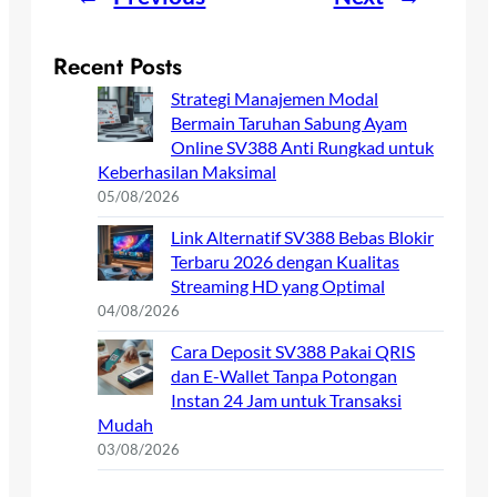
Recent Posts
Strategi Manajemen Modal
Bermain Taruhan Sabung Ayam
Online SV388 Anti Rungkad untuk
Keberhasilan Maksimal
05/08/2026
Link Alternatif SV388 Bebas Blokir
Terbaru 2026 dengan Kualitas
Streaming HD yang Optimal
04/08/2026
Cara Deposit SV388 Pakai QRIS
dan E-Wallet Tanpa Potongan
Instan 24 Jam untuk Transaksi
Mudah
03/08/2026