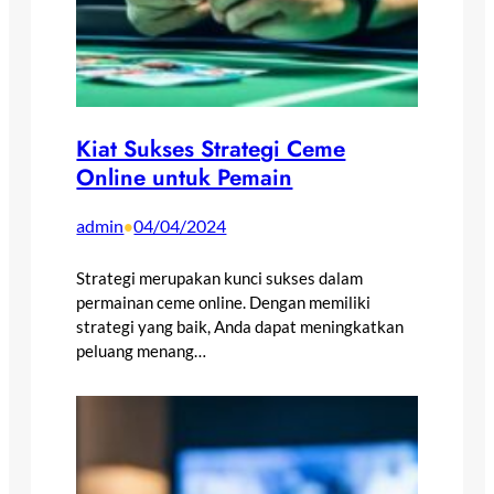
Kiat Sukses Strategi Ceme
Online untuk Pemain
admin
04/04/2024
•
Strategi merupakan kunci sukses dalam
permainan ceme online. Dengan memiliki
strategi yang baik, Anda dapat meningkatkan
peluang menang…