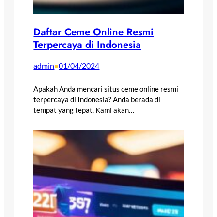
Daftar Ceme Online Resmi
Terpercaya di Indonesia
admin
01/04/2024
•
Apakah Anda mencari situs ceme online resmi
terpercaya di Indonesia? Anda berada di
tempat yang tepat. Kami akan…