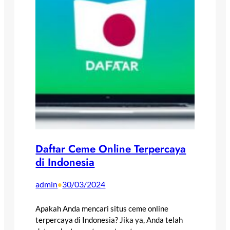
Daftar Ceme Online Terpercaya
di Indonesia
admin
30/03/2024
•
Apakah Anda mencari situs ceme online
terpercaya di Indonesia? Jika ya, Anda telah