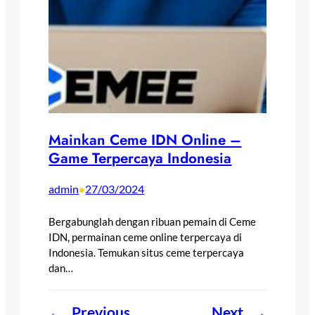
Mainkan Ceme IDN Online –
Game Terpercaya Indonesia
admin
27/03/2024
•
Bergabunglah dengan ribuan pemain di Ceme
IDN, permainan ceme online terpercaya di
Indonesia. Temukan situs ceme terpercaya
dan…
←
Previous
Next
→