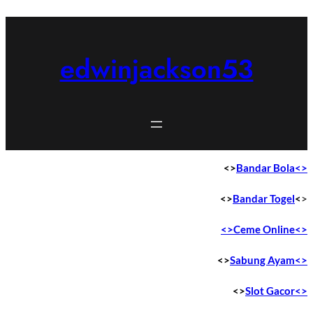
Skip
to
content
edwinjackson53
<>
Bandar Bola<>
<>
Bandar Togel
<
>
<>Ceme Online
<>
<>
Sabung Ayam<>
<>
Slot Gacor<>