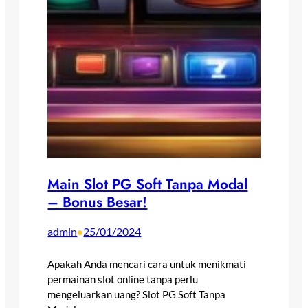
Main Slot PG Soft Tanpa Modal
– Bonus Besar!
admin
25/01/2024
•
Apakah Anda mencari cara untuk menikmati
permainan slot online tanpa perlu
mengeluarkan uang? Slot PG Soft Tanpa