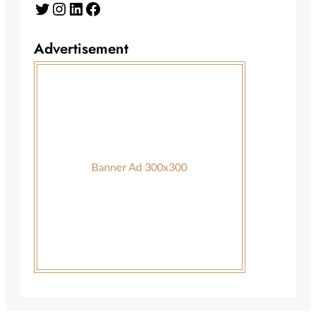
Twitter
Instagram
LinkedIn
Facebook
Advertisement