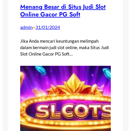
Menang Besar di Situs Judi Slot
Online Gacor PG Soft
admin
31/01/2024
•
Jika Anda mencari keuntungan melimpah
dalam bermain judi slot online, maka Situs Judi
Slot Online Gacor PG Soft…