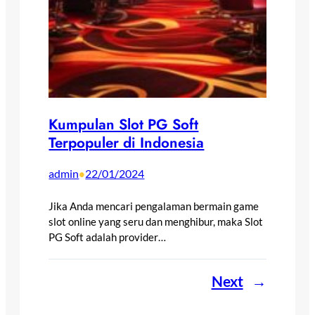
Kumpulan Slot PG Soft
Terpopuler di Indonesia
admin
22/01/2024
•
Jika Anda mencari pengalaman bermain game
slot online yang seru dan menghibur, maka Slot
PG Soft adalah provider…
Next
→