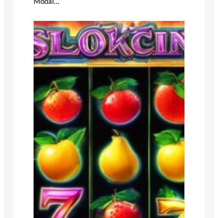
Modal…