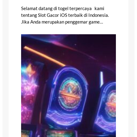
Selamat datang di togel terpercaya kami
tentang Slot Gacor iOS terbaik di Indonesia.
Jika Anda merupakan penggemar game…