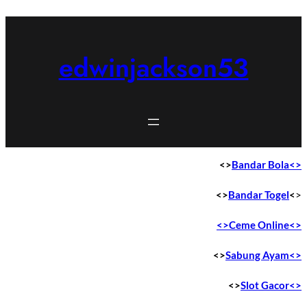
Skip
to
content
edwinjackson53
<>
Bandar Bola<>
<>
Bandar Togel
<
>
<>Ceme Online
<>
<>
Sabung Ayam<>
<>
Slot Gacor<>