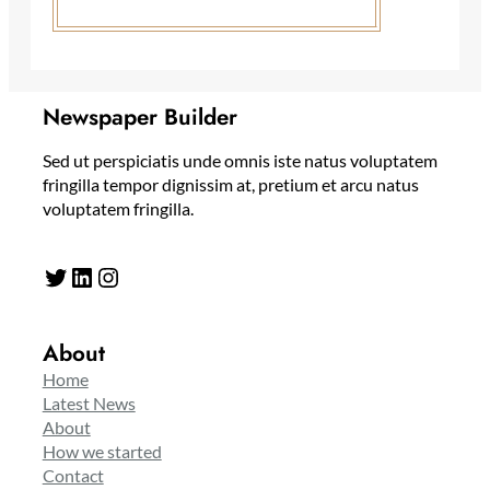
Newspaper Builder
Sed ut perspiciatis unde omnis iste natus voluptatem
fringilla tempor dignissim at, pretium et arcu natus
voluptatem fringilla.
Twitter
LinkedIn
Instagram
About
Home
Latest News
About
How we started
Contact