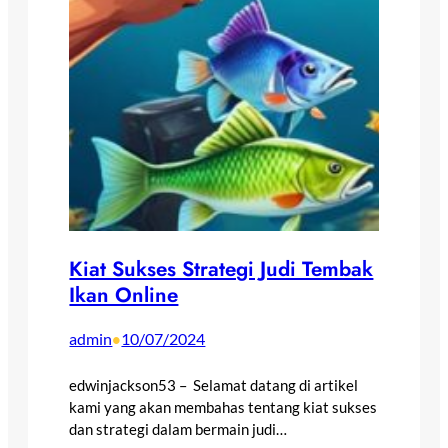
Kiat Sukses Strategi Judi Tembak
Ikan Online
admin
10/07/2024
•
edwinjackson53 – Selamat datang di artikel
kami yang akan membahas tentang kiat sukses
dan strategi dalam bermain judi…