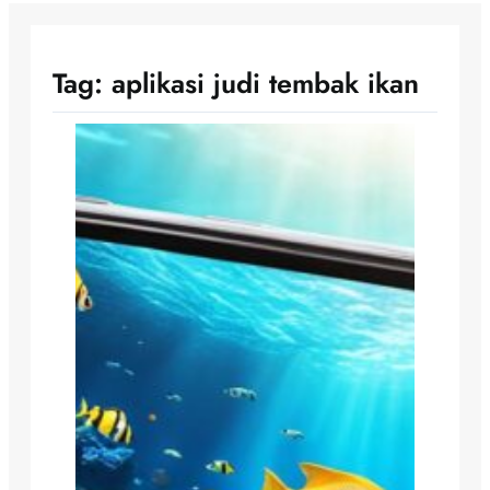
Tag:
aplikasi judi tembak ikan