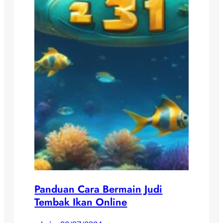
Panduan Cara Bermain Judi
Tembak Ikan Online