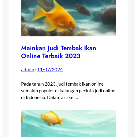
Mainkan Judi Tembak Ikan
Online Terbaik 2023
admin
11/07/2024
•
Pada tahun 2023, judi tembak ikan online
semakin populer di kalangan pecinta judi online
di Indonesia. Dalam artikel…