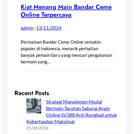
Kiat Menang Main Bandar Ceme
Online Terpercaya
admin
13/11/2024
•
Permainan Bandar Ceme Online semakin
populer di Indonesia, menarik perhatian
banyak pemain baru yang mencari pengalaman
bermain yang…
Recent Posts
Strategi Manajemen Modal
Bermain Taruhan Sabung Ayam
Online SV388 Anti Rungkad untuk
Keberhasilan Maksimal
05/08/2026