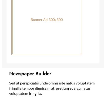
Newspaper Builder
Sed ut perspiciatis unde omnis iste natus voluptatem
fringilla tempor dignissim at, pretium et arcu natus
voluptatem fringilla.