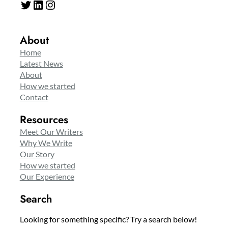
Twitter
LinkedIn
Instagram
About
Home
Latest News
About
How we started
Contact
Resources
Meet Our Writers
Why We Write
Our Story
How we started
Our Experience
Search
Looking for something specific? Try a search below!