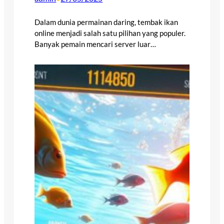
Dalam dunia permainan daring, tembak ikan
online menjadi salah satu pilihan yang populer.
Banyak pemain mencari server luar…