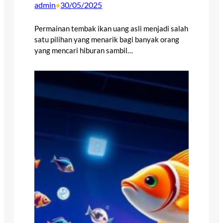
admin
30/05/2025
•
Permainan tembak ikan uang asli menjadi salah
satu pilihan yang menarik bagi banyak orang
yang mencari hiburan sambil…