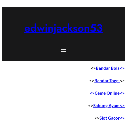
Skip
to
content
edwinjackson53
<>
Bandar Bola<>
<>
Bandar Togel
<
>
<>Ceme Online
<>
<>
Sabung Ayam<>
<>
Slot Gacor<>