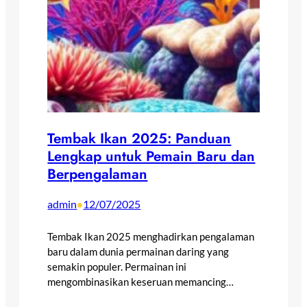
Tembak Ikan 2025: Panduan
Lengkap untuk Pemain Baru dan
Berpengalaman
admin
12/07/2025
•
Tembak Ikan 2025 menghadirkan pengalaman
baru dalam dunia permainan daring yang
semakin populer. Permainan ini
mengombinasikan keseruan memancing…