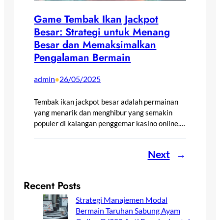
Game Tembak Ikan Jackpot
Besar: Strategi untuk Menang
Besar dan Memaksimalkan
Pengalaman Bermain
admin
26/05/2025
•
Tembak ikan jackpot besar adalah permainan
yang menarik dan menghibur yang semakin
populer di kalangan penggemar kasino online.…
Next
→
Recent Posts
Strategi Manajemen Modal
Bermain Taruhan Sabung Ayam