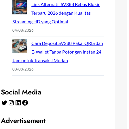
Link Alternatif SV388 Bebas Blokir
Terbaru 2026 dengan Kualitas
Streaming HD yang Optimal
04/08/2026
Cara Deposit SV388 Pakai QRIS dan
E-Wallet Tanpa Potongan Instan 24
Jam untuk Transaksi Mudah
03/08/2026
Social Media
Twitter
Instagram
LinkedIn
Facebook
Advertisement