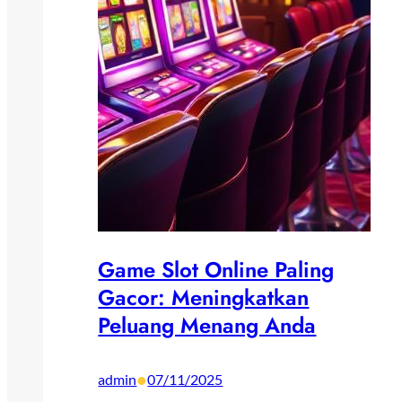
Game Slot Online Paling
Gacor: Meningkatkan
Peluang Menang Anda
•
admin
07/11/2025