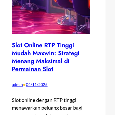
Slot Online RTP Tinggi
Mudah Maxwin: Strategi
Menang Maksimal di
Permainan Slot
•
admin
04/11/2025
Slot online dengan RTP tinggi
menawarkan peluang besar bagi