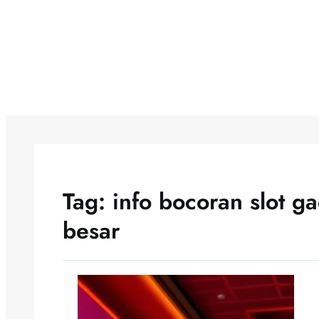
Tag:
info bocoran slot g
besar