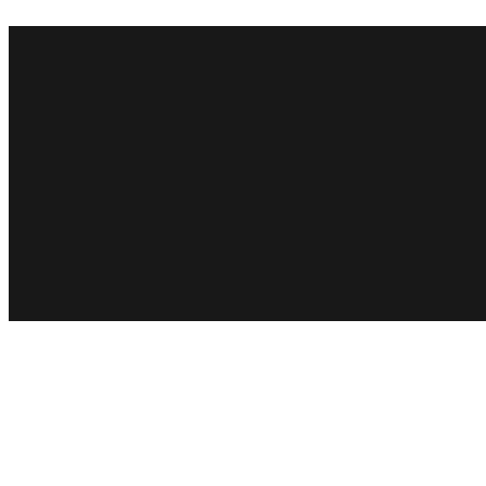
Skip
to
content