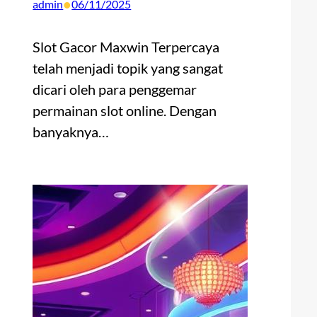
•
admin
06/11/2025
Slot Gacor Maxwin Terpercaya
telah menjadi topik yang sangat
dicari oleh para penggemar
permainan slot online. Dengan
banyaknya…