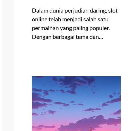
Dalam dunia perjudian daring, slot
online telah menjadi salah satu
permainan yang paling populer.
Dengan berbagai tema dan…