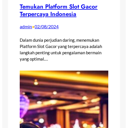
Temukan Platform Slot Gacor
Terpercaya Indonesia
admin
02/08/2024
•
Dalam dunia perjudian daring, menemukan
Platform Slot Gacor yang terpercaya adalah
langkah penting untuk pengalaman bermain
yang optimal.…