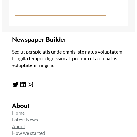
Newspaper Builder
Sed ut perspiciatis unde omnis iste natus voluptatem
fringilla tempor dignissim at, pretium et arcu natus
voluptatem fringilla.
Twitter
LinkedIn
Instagram
About
Home
Latest News
About
How we started