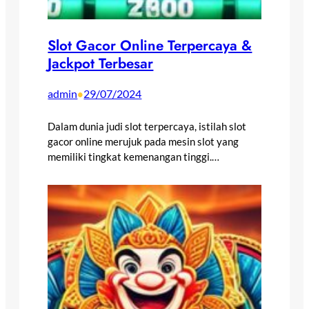
Slot Gacor Online Terpercaya &
Jackpot Terbesar
admin
29/07/2024
•
Dalam dunia judi slot terpercaya, istilah slot
gacor online merujuk pada mesin slot yang
memiliki tingkat kemenangan tinggi.…