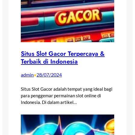
Situs Slot Gacor Terpercaya &
Terbaik di Indonesia
admin
28/07/2024
•
Situs Slot Gacor adalah tempat yang ideal bagi
para penggemar permainan slot online di
Indonesia. Di dalam artikel…