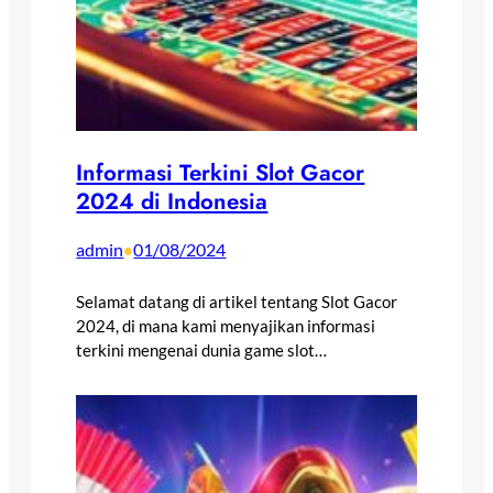
Informasi Terkini Slot Gacor
2024 di Indonesia
admin
01/08/2024
•
Selamat datang di artikel tentang Slot Gacor
2024, di mana kami menyajikan informasi
terkini mengenai dunia game slot…