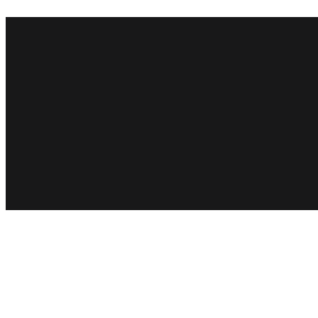
Skip
to
content