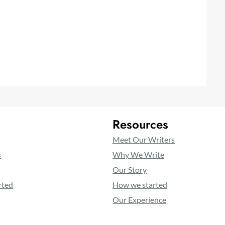
Resources
Meet Our Writers
s
Why We Write
Our Story
rted
How we started
Our Experience