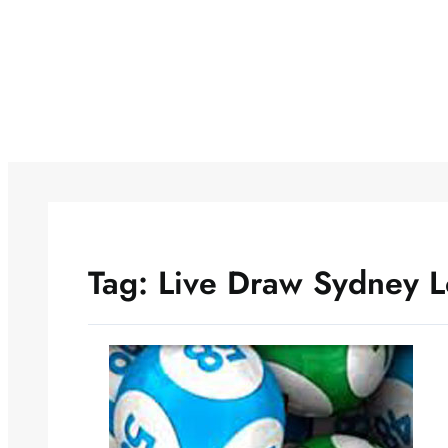
Tag:
Live Draw Sydney L