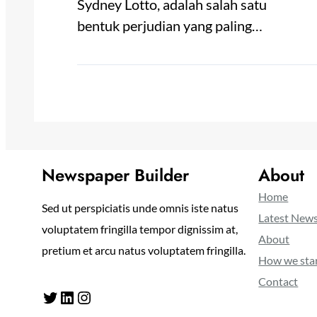
Sydney Lotto, adalah salah satu
bentuk perjudian yang paling…
Newspaper Builder
About
Home
Sed ut perspiciatis unde omnis iste natus
Latest New
voluptatem fringilla tempor dignissim at,
About
pretium et arcu natus voluptatem fringilla.
How we sta
Contact
Twitter
LinkedIn
Instagram