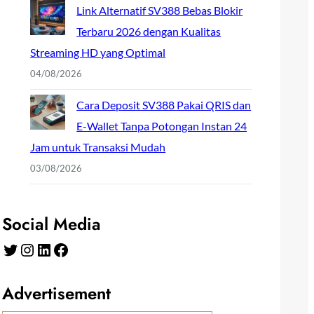
Link Alternatif SV388 Bebas Blokir
Terbaru 2026 dengan Kualitas
Streaming HD yang Optimal
04/08/2026
Cara Deposit SV388 Pakai QRIS dan
E-Wallet Tanpa Potongan Instan 24
Jam untuk Transaksi Mudah
03/08/2026
Social Media
Twitter
Instagram
LinkedIn
Facebook
Advertisement