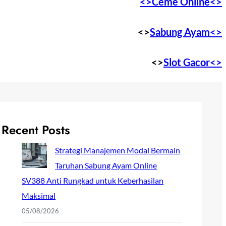
<>Ceme Online
<>
<>
Sabung Ayam<>
<>
Slot Gacor<>
Recent Posts
Strategi Manajemen Modal Bermain
Taruhan Sabung Ayam Online
SV388 Anti Rungkad untuk Keberhasilan
Maksimal
05/08/2026