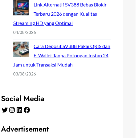
Link Alternatif SV388 Bebas Blokir
Terbaru 2026 dengan Kualitas
Streaming HD yang Optimal
04/08/2026
Cara Deposit SV388 Pakai QRIS dan
E-Wallet Tanpa Potongan Instan 24
Jam untuk Transaksi Mudah
03/08/2026
Social Media
Twitter
Instagram
LinkedIn
Facebook
Advertisement