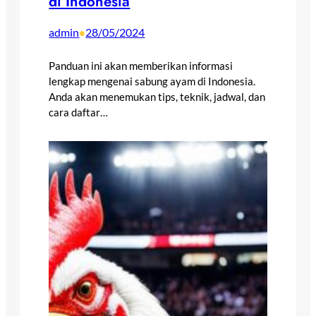
di Indonesia
admin
28/05/2024
•
Panduan ini akan memberikan informasi
lengkap mengenai sabung ayam di Indonesia.
Anda akan menemukan tips, teknik, jadwal, dan
cara daftar…