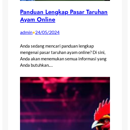
Panduan Lengkap Pasar Taruhan
Ayam Online
admin
24/05/2024
•
Anda sedang mencari panduan lengkap
mengenai pasar taruhan ayam online? Di sini,
Anda akan menemukan semua informasi yang
Anda butuhkan.…