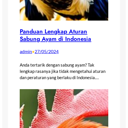
Panduan Lengkap Aturan
Sabung Ayam di Indonesia
admin
27/05/2024
•
Anda tertarik dengan sabung ayam? Tak
lengkap rasanya jika tidak mengetahui aturan
dan peraturan yang berlaku di Indonesia.…