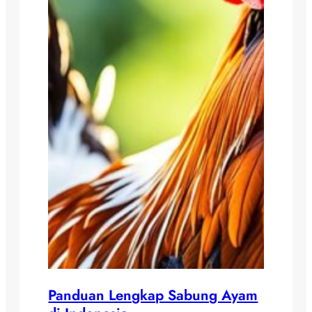
Panduan Lengkap Sabung Ayam