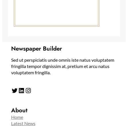
Newspaper Builder
Sed ut perspiciatis unde omnis iste natus voluptatem
fringilla tempor dignissim at, pretium et arcu natus
voluptatem fringilla.
Twitter
LinkedIn
Instagram
About
Home
Latest News