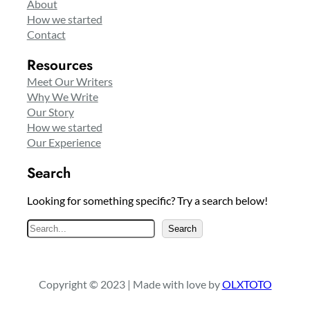
About
How we started
Contact
Resources
Meet Our Writers
Why We Write
Our Story
How we started
Our Experience
Search
Looking for something specific? Try a search below!
S
Search
e
a
r
Copyright © 2023 | Made with love by
OLXTOTO
c
h