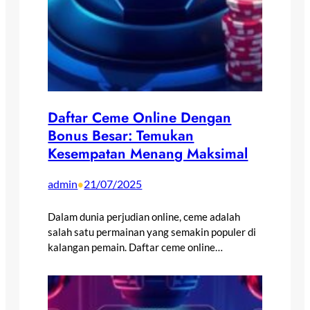
Daftar Ceme Online Dengan
Bonus Besar: Temukan
Kesempatan Menang Maksimal
admin
21/07/2025
•
Dalam dunia perjudian online, ceme adalah
salah satu permainan yang semakin populer di
kalangan pemain. Daftar ceme online…