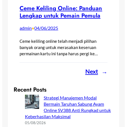
Ceme Keliling Online: Panduan
Lengkap untuk Pemain Pemula
admin
04/06/2025
•
Ceme keliling online telah menjadi pilihan
banyak orang untuk merasakan keseruan
permainan kartu ini tanpa harus pergi ke…
Next
→
Recent Posts
Strategi Manajemen Modal
Bermain Taruhan Sabung Ayam
Online SV388 Anti Rungkad untuk
Keberhasilan Maksimal
05/08/2026