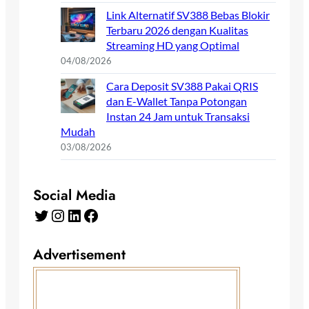
Link Alternatif SV388 Bebas Blokir
Terbaru 2026 dengan Kualitas
Streaming HD yang Optimal
04/08/2026
Cara Deposit SV388 Pakai QRIS
dan E-Wallet Tanpa Potongan
Instan 24 Jam untuk Transaksi
Mudah
03/08/2026
Social Media
Twitter
Instagram
LinkedIn
Facebook
Advertisement