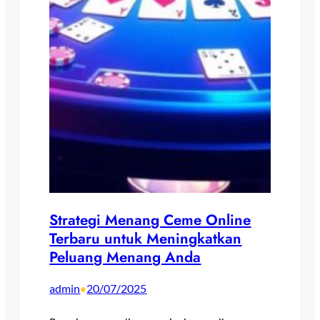
Strategi Menang Ceme Online
Terbaru untuk Meningkatkan
Peluang Menang Anda
admin
20/07/2025
•