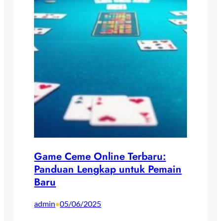
Game Ceme Online Terbaru:
Panduan Lengkap untuk Pemain
Baru
admin
05/06/2025
•