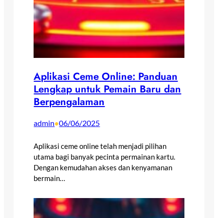
Aplikasi Ceme Online: Panduan
Lengkap untuk Pemain Baru dan
Berpengalaman
admin
06/06/2025
•
Aplikasi ceme online telah menjadi pilihan
utama bagi banyak pecinta permainan kartu.
Dengan kemudahan akses dan kenyamanan
bermain…