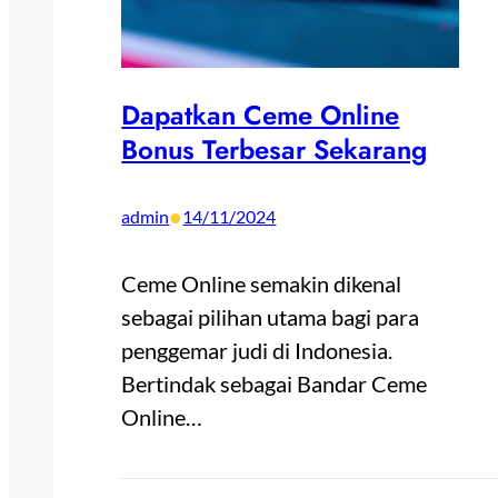
Dapatkan Ceme Online
Bonus Terbesar Sekarang
•
admin
14/11/2024
Ceme Online semakin dikenal
sebagai pilihan utama bagi para
penggemar judi di Indonesia.
Bertindak sebagai Bandar Ceme
Online…