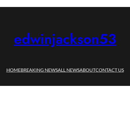
edwinjackson53
HOME
BREAKING NEWS
ALL NEWS
ABOUT
CONTACT US