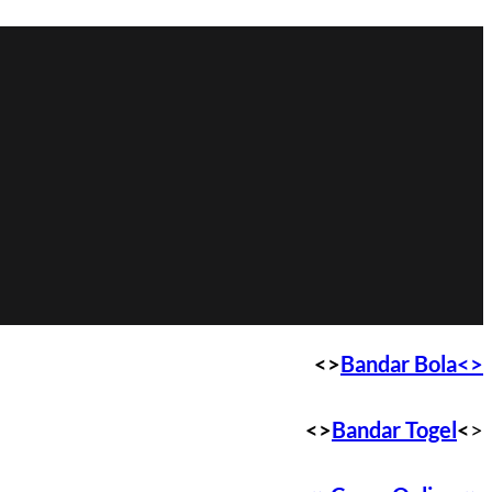
<>
Bandar Bola<>
<>
Bandar Togel
<
>