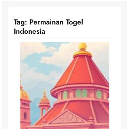
Tag:
Permainan Togel
Indonesia