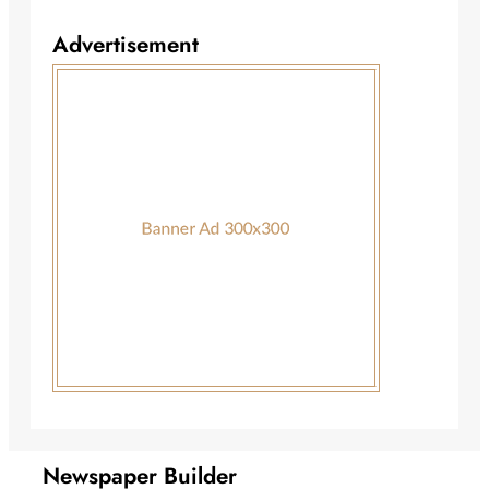
Advertisement
Newspaper Builder