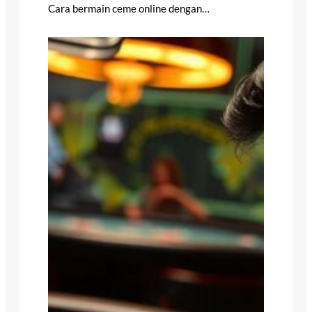
Cara bermain ceme online dengan…