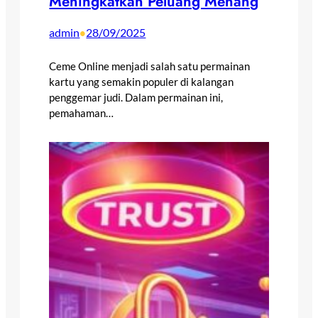
Meningkatkan Peluang Menang
admin
28/09/2025
•
Ceme Online menjadi salah satu permainan
kartu yang semakin populer di kalangan
penggemar judi. Dalam permainan ini,
pemahaman…