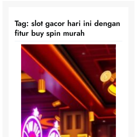
Tag:
slot gacor hari ini dengan
fitur buy spin murah