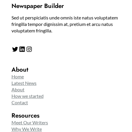
Newspaper Builder
Sed ut perspiciatis unde omnis iste natus voluptatem
fringilla tempor dignissim at, pretium et arcu natus
voluptatem fringilla.
Twitter
LinkedIn
Instagram
About
Home
Latest News
About
How we started
Contact
Resources
Meet Our Writers
Why We Write