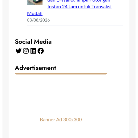
Instan 24 Jam untuk Transaksi
Mudah
03/08/2026
Social Media
Twitter
Instagram
LinkedIn
Facebook
Advertisement