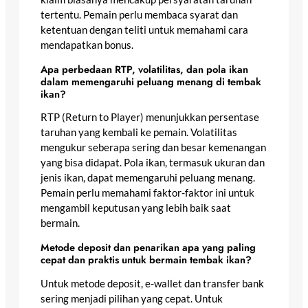
tertentu. Pemain perlu membaca syarat dan
ketentuan dengan teliti untuk memahami cara
mendapatkan bonus.
Apa perbedaan RTP, volatilitas, dan pola ikan
dalam memengaruhi peluang menang di tembak
ikan?
RTP (Return to Player) menunjukkan persentase
taruhan yang kembali ke pemain. Volatilitas
mengukur seberapa sering dan besar kemenangan
yang bisa didapat. Pola ikan, termasuk ukuran dan
jenis ikan, dapat memengaruhi peluang menang.
Pemain perlu memahami faktor-faktor ini untuk
mengambil keputusan yang lebih baik saat
bermain.
Metode deposit dan penarikan apa yang paling
cepat dan praktis untuk bermain tembak ikan?
Untuk metode deposit, e-wallet dan transfer bank
sering menjadi pilihan yang cepat. Untuk