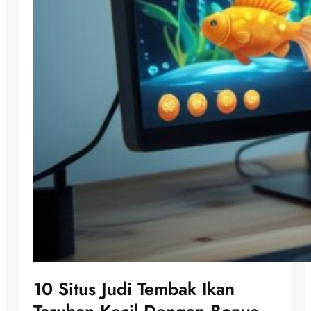
10 Situs Judi Tembak Ikan