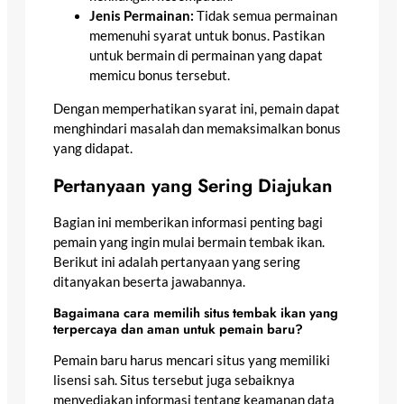
Jenis Permainan:
Tidak semua permainan
memenuhi syarat untuk bonus. Pastikan
untuk bermain di permainan yang dapat
memicu bonus tersebut.
Dengan memperhatikan syarat ini, pemain dapat
menghindari masalah dan memaksimalkan bonus
yang didapat.
Pertanyaan yang Sering Diajukan
Bagian ini memberikan informasi penting bagi
pemain yang ingin mulai bermain tembak ikan.
Berikut ini adalah pertanyaan yang sering
ditanyakan beserta jawabannya.
Bagaimana cara memilih situs tembak ikan yang
terpercaya dan aman untuk pemain baru?
Pemain baru harus mencari situs yang memiliki
lisensi sah. Situs tersebut juga sebaiknya
menyediakan informasi tentang keamanan data