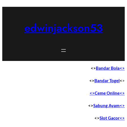
Skip
to
content
edwinjackson53
<>
Bandar Bola<>
<>
Bandar Togel
<
>
<>Ceme Online
<>
<>
Sabung Ayam<>
<>
Slot Gacor<>