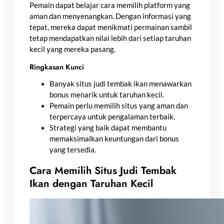
Pemain dapat belajar cara memilih platform yang
aman dan menyenangkan. Dengan informasi yang
tepat, mereka dapat menikmati permainan sambil
tetap mendapatkan nilai lebih dari setiap taruhan
kecil yang mereka pasang.
Ringkasan Kunci
Banyak situs judi tembak ikan menawarkan
bonus menarik untuk taruhan kecil.
Pemain perlu memilih situs yang aman dan
terpercaya untuk pengalaman terbaik.
Strategi yang baik dapat membantu
memaksimalkan keuntungan dari bonus
yang tersedia.
Cara Memilih Situs Judi Tembak
Ikan dengan Taruhan Kecil