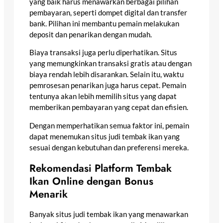
yang baik harus menawarkan berbagai pilihan
pembayaran, seperti dompet digital dan transfer
bank. Pilihan ini membantu pemain melakukan
deposit dan penarikan dengan mudah.
Biaya transaksi juga perlu diperhatikan. Situs
yang memungkinkan transaksi gratis atau dengan
biaya rendah lebih disarankan. Selain itu, waktu
pemrosesan penarikan juga harus cepat. Pemain
tentunya akan lebih memilih situs yang dapat
memberikan pembayaran yang cepat dan efisien.
Dengan memperhatikan semua faktor ini, pemain
dapat menemukan situs judi tembak ikan yang
sesuai dengan kebutuhan dan preferensi mereka.
Rekomendasi Platform Tembak
Ikan Online dengan Bonus
Menarik
Banyak situs judi tembak ikan yang menawarkan