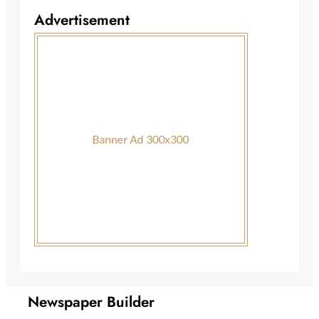
Advertisement
Newspaper Builder