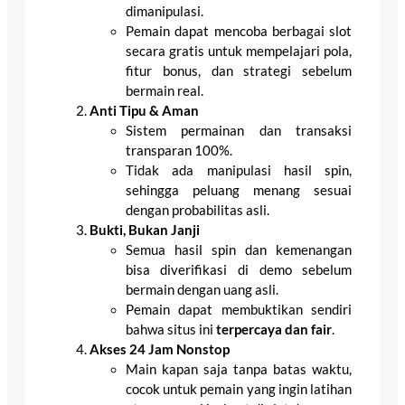
dimanipulasi.
Pemain dapat mencoba berbagai slot
secara gratis untuk mempelajari pola,
fitur bonus, dan strategi sebelum
bermain real.
Anti Tipu & Aman
Sistem permainan dan transaksi
transparan 100%.
Tidak ada manipulasi hasil spin,
sehingga peluang menang sesuai
dengan probabilitas asli.
Bukti, Bukan Janji
Semua hasil spin dan kemenangan
bisa diverifikasi di demo sebelum
bermain dengan uang asli.
Pemain dapat membuktikan sendiri
bahwa situs ini
terpercaya dan fair
.
Akses 24 Jam Nonstop
Main kapan saja tanpa batas waktu,
cocok untuk pemain yang ingin latihan