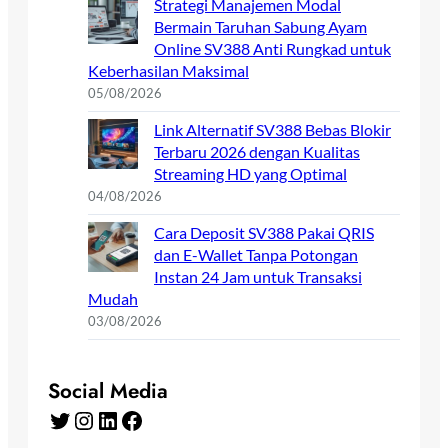
Strategi Manajemen Modal
Bermain Taruhan Sabung Ayam
Online SV388 Anti Rungkad untuk
Keberhasilan Maksimal
05/08/2026
Link Alternatif SV388 Bebas Blokir
Terbaru 2026 dengan Kualitas
Streaming HD yang Optimal
04/08/2026
Cara Deposit SV388 Pakai QRIS
dan E-Wallet Tanpa Potongan
Instan 24 Jam untuk Transaksi
Mudah
03/08/2026
Social Media
Twitter
Instagram
LinkedIn
Facebook