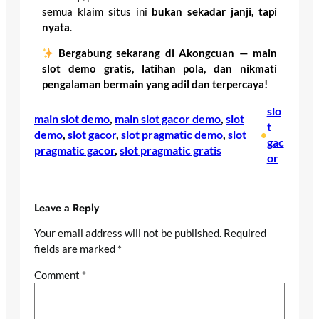
semua klaim situs ini
bukan sekadar janji, tapi
nyata
.
Bergabung sekarang di Akongcuan — main
slot demo gratis, latihan pola, dan nikmati
pengalaman bermain yang adil dan terpercaya!
slo
main slot demo
, 
main slot gacor demo
, 
slot
t
demo
, 
slot gacor
, 
slot pragmatic demo
, 
slot
•
gac
pragmatic gacor
, 
slot pragmatic gratis
or
Leave a Reply
Your email address will not be published.
Required
fields are marked
*
Comment
*