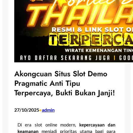
Akongcuan Situs Slot Demo
Pragmatic Anti Tipu
Terpercaya, Bukti Bukan Janji!
27/10/2025
admin
•
Di era slot online modern,
kepercayaan dan
keamanan
menjadi prioritas utama bagi para