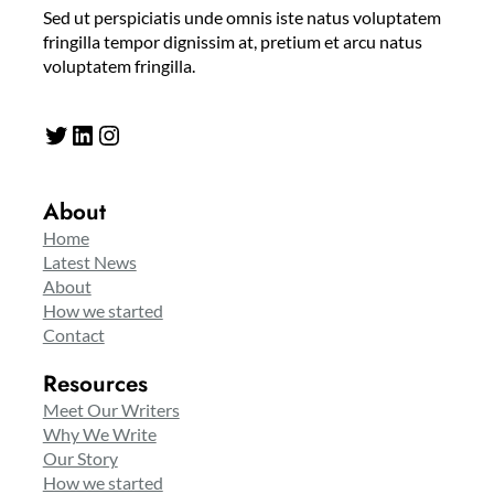
Sed ut perspiciatis unde omnis iste natus voluptatem
fringilla tempor dignissim at, pretium et arcu natus
voluptatem fringilla.
Twitter
LinkedIn
Instagram
About
Home
Latest News
About
How we started
Contact
Resources
Meet Our Writers
Why We Write
Our Story
How we started