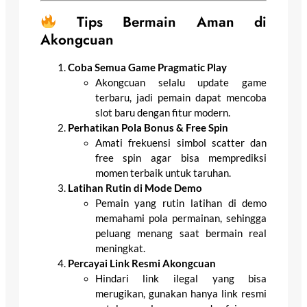
Tips Bermain Aman di
Akongcuan
Coba Semua Game Pragmatic Play
Akongcuan selalu update game
terbaru, jadi pemain dapat mencoba
slot baru dengan fitur modern.
Perhatikan Pola Bonus & Free Spin
Amati frekuensi simbol scatter dan
free spin agar bisa memprediksi
momen terbaik untuk taruhan.
Latihan Rutin di Mode Demo
Pemain yang rutin latihan di demo
memahami pola permainan, sehingga
peluang menang saat bermain real
meningkat.
Percayai Link Resmi Akongcuan
Hindari link ilegal yang bisa
merugikan, gunakan hanya link resmi