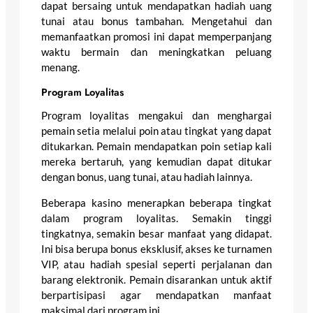
dapat bersaing untuk mendapatkan hadiah uang
tunai atau bonus tambahan. Mengetahui dan
memanfaatkan promosi ini dapat memperpanjang
waktu bermain dan meningkatkan peluang
menang.
Program Loyalitas
Program loyalitas mengakui dan menghargai
pemain setia melalui poin atau tingkat yang dapat
ditukarkan. Pemain mendapatkan poin setiap kali
mereka bertaruh, yang kemudian dapat ditukar
dengan bonus, uang tunai, atau hadiah lainnya.
Beberapa kasino menerapkan beberapa tingkat
dalam program loyalitas. Semakin tinggi
tingkatnya, semakin besar manfaat yang didapat.
Ini bisa berupa bonus eksklusif, akses ke turnamen
VIP, atau hadiah spesial seperti perjalanan dan
barang elektronik. Pemain disarankan untuk aktif
berpartisipasi agar mendapatkan manfaat
maksimal dari program ini.