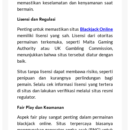
memastikan keselamatan dan kenyamanan saat
bermain.
Lisensi dan Regulasi
Penting untuk memastikan situs
Blackjack Online
memiliki lisensi yang sah. Lisensi dari otoritas
permainan terkemuka, seperti Malta Gaming
Authority atau UK Gambling Commission,
menunjukkan bahwa situs tersebut diatur dengan
baik.
Situs tanpa lisensi dapat membawa risiko, seperti
penipuan dan kurangnya perlindungan bagi
pemain. Selalu cek informasi lisensi yang tertera
di situs dan lakukan verifikasi melalui situs resmi
regulator.
Fair Play dan Keamanan
Aspek fair play sangat penting dalam permainan
blackjack online. Situs terpercaya biasanya
menggunakan generator angka acak (RNG) untuk