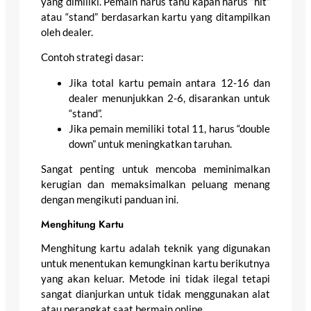
yang dimiliki. Pemain harus tahu kapan harus “hit”
atau “stand” berdasarkan kartu yang ditampilkan
oleh dealer.
Contoh strategi dasar:
Jika total kartu pemain antara 12-16 dan
dealer menunjukkan 2-6, disarankan untuk
“stand”.
Jika pemain memiliki total 11, harus “double
down” untuk meningkatkan taruhan.
Sangat penting untuk mencoba meminimalkan
kerugian dan memaksimalkan peluang menang
dengan mengikuti panduan ini.
Menghitung Kartu
Menghitung kartu adalah teknik yang digunakan
untuk menentukan kemungkinan kartu berikutnya
yang akan keluar. Metode ini tidak ilegal tetapi
sangat dianjurkan untuk tidak menggunakan alat
atau perangkat saat bermain online.