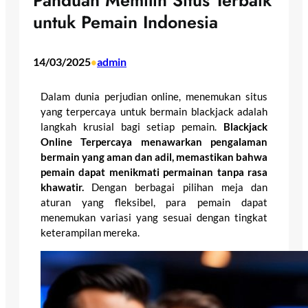
Panduan Memilih Situs Terbaik
untuk Pemain Indonesia
14/03/2025
admin
•
Dalam dunia perjudian online, menemukan situs
yang terpercaya untuk bermain blackjack adalah
langkah krusial bagi setiap pemain.
Blackjack
Online Terpercaya menawarkan pengalaman
bermain yang aman dan adil, memastikan bahwa
pemain dapat menikmati permainan tanpa rasa
khawatir.
Dengan berbagai pilihan meja dan
aturan yang fleksibel, para pemain dapat
menemukan variasi yang sesuai dengan tingkat
keterampilan mereka.