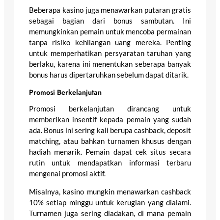
Beberapa kasino juga menawarkan putaran gratis
sebagai bagian dari bonus sambutan. Ini
memungkinkan pemain untuk mencoba permainan
tanpa risiko kehilangan uang mereka. Penting
untuk memperhatikan persyaratan taruhan yang
berlaku, karena ini menentukan seberapa banyak
bonus harus dipertaruhkan sebelum dapat ditarik.
Promosi Berkelanjutan
Promosi berkelanjutan dirancang untuk
memberikan insentif kepada pemain yang sudah
ada. Bonus ini sering kali berupa cashback, deposit
matching, atau bahkan turnamen khusus dengan
hadiah menarik. Pemain dapat cek situs secara
rutin untuk mendapatkan informasi terbaru
mengenai promosi aktif.
Misalnya, kasino mungkin menawarkan cashback
10% setiap minggu untuk kerugian yang dialami.
Turnamen juga sering diadakan, di mana pemain