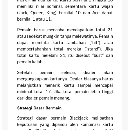
memiliki nilai nominal, sementara kartu wajah
(Jack, Queen, King) bernilai 10 dan Ace dapat
bernilai 1 atau 11.
Pemain harus mencoba mendapatkan total 21
atau sedekat mungkin tanpa melewatinya. Pemain
dapat meminta kartu tambahan (“hit”) atau
mempertahankan total mereka (“stand”). Jika
total kartu melebihi 21, itu disebut “bust” dan
pemain kalah.
Setelah pemain selesai, dealer akan
mengungkapkan kartunya. Dealer biasanya harus
melanjutkan menarik kartu sampai mencapai
minimal total 17. Jika total pemain lebih tinggi
dari dealer, pemain menang.
Strategi Dasar Bermain
Strategi dasar bermain Blackjack melibatkan
keputusan yang dipandu oleh kombinasi kartu