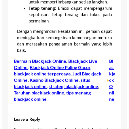
untuk mempertimbangkan setiap langkah.
Tetap tenang
: Emosi dapat mempengaruhi
keputusan. Tetap tenang dan fokus pada
permainan.
Dengan menghindari kesalahan ini, pemain dapat
meningkatkan kemungkinan kemenangan mereka
dan merasakan pengalaman bermain yang lebih
baik.
Bermain Blackjack Online
, 
Blackjack Live
Bl
Online
, 
Blackjack Online Paling Gacor
, 
ac
blackjack online terpercaya
, 
Judi Blackjack
kja
Online
, 
Kasino Blackjack Online
, 
situs
ck
•
blackjack online
, 
strategi blackjack online
, 
O
Taruhan blackjack online
, 
tips menang
nli
blackjack online
ne
Leave a Reply