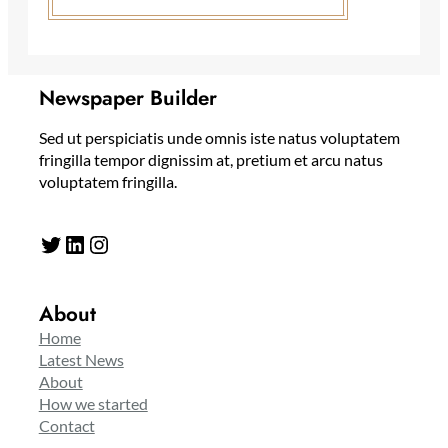
Newspaper Builder
Sed ut perspiciatis unde omnis iste natus voluptatem
fringilla tempor dignissim at, pretium et arcu natus
voluptatem fringilla.
Twitter
LinkedIn
Instagram
About
Home
Latest News
About
How we started
Contact