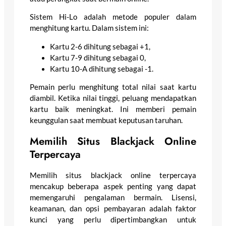
Sistem Hi-Lo adalah metode populer dalam
menghitung kartu. Dalam sistem ini:
Kartu 2-6 dihitung sebagai +1,
Kartu 7-9 dihitung sebagai 0,
Kartu 10-A dihitung sebagai -1.
Pemain perlu menghitung total nilai saat kartu
diambil. Ketika nilai tinggi, peluang mendapatkan
kartu baik meningkat. Ini memberi pemain
keunggulan saat membuat keputusan taruhan.
Memilih Situs Blackjack Online
Terpercaya
Memilih situs blackjack online terpercaya
mencakup beberapa aspek penting yang dapat
memengaruhi pengalaman bermain. Lisensi,
keamanan, dan opsi pembayaran adalah faktor
kunci yang perlu dipertimbangkan untuk