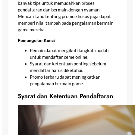
banyak tips untuk memudahkan proses
pendaftaran dan bermain dengan nyaman.
Mencari tahu tentang promo khusus juga dapat
memberi nilai tambah pada pengalaman bermain
game mereka.
Pemungutan Kunci
Pemain dapat mengikuti langkah mudah
untuk mendaftar ceme online.
Syarat dan ketentuan penting sebelum
mendaftar harus diketahui.
Promo terbaru dapat meningkatkan
pengalaman bermain game.
Syarat dan Ketentuan Pendaftaran