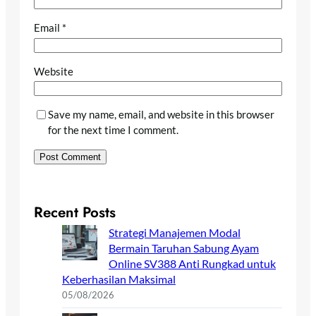
Email
*
Website
Save my name, email, and website in this browser
for the next time I comment.
Recent Posts
Strategi Manajemen Modal
Bermain Taruhan Sabung Ayam
Online SV388 Anti Rungkad untuk
Keberhasilan Maksimal
05/08/2026