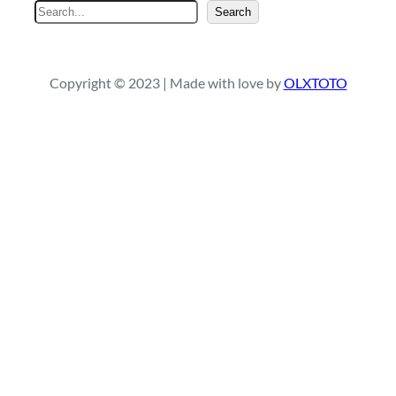
S
Search
e
a
r
Copyright © 2023 | Made with love by
OLXTOTO
c
h