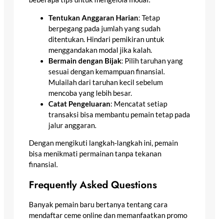
Tentukan Anggaran Harian
: Tetap
berpegang pada jumlah yang sudah
ditentukan. Hindari pemikiran untuk
menggandakan modal jika kalah.
Bermain dengan Bijak
: Pilih taruhan yang
sesuai dengan kemampuan finansial.
Mulailah dari taruhan kecil sebelum
mencoba yang lebih besar.
Catat Pengeluaran
: Mencatat setiap
transaksi bisa membantu pemain tetap pada
jalur anggaran.
Dengan mengikuti langkah-langkah ini, pemain
bisa menikmati permainan tanpa tekanan
finansial.
Frequently Asked Questions
Banyak pemain baru bertanya tentang cara
mendaftar ceme online dan memanfaatkan promo