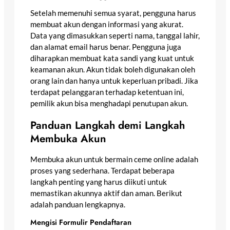
Setelah memenuhi semua syarat, pengguna harus
membuat akun dengan informasi yang akurat.
Data yang dimasukkan seperti nama, tanggal lahir,
dan alamat email harus benar. Pengguna juga
diharapkan membuat kata sandi yang kuat untuk
keamanan akun. Akun tidak boleh digunakan oleh
orang lain dan hanya untuk keperluan pribadi. Jika
terdapat pelanggaran terhadap ketentuan ini,
pemilik akun bisa menghadapi penutupan akun.
Panduan Langkah demi Langkah
Membuka Akun
Membuka akun untuk bermain ceme online adalah
proses yang sederhana. Terdapat beberapa
langkah penting yang harus diikuti untuk
memastikan akunnya aktif dan aman. Berikut
adalah panduan lengkapnya.
Mengisi Formulir Pendaftaran