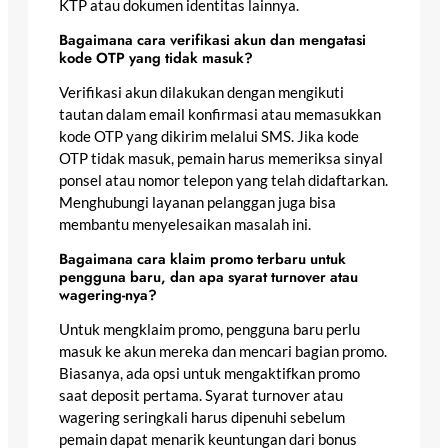
KTP atau dokumen identitas lainnya.
Bagaimana cara verifikasi akun dan mengatasi
kode OTP yang tidak masuk?
Verifikasi akun dilakukan dengan mengikuti
tautan dalam email konfirmasi atau memasukkan
kode OTP yang dikirim melalui SMS. Jika kode
OTP tidak masuk, pemain harus memeriksa sinyal
ponsel atau nomor telepon yang telah didaftarkan.
Menghubungi layanan pelanggan juga bisa
membantu menyelesaikan masalah ini.
Bagaimana cara klaim promo terbaru untuk
pengguna baru, dan apa syarat turnover atau
wagering-nya?
Untuk mengklaim promo, pengguna baru perlu
masuk ke akun mereka dan mencari bagian promo.
Biasanya, ada opsi untuk mengaktifkan promo
saat deposit pertama. Syarat turnover atau
wagering seringkali harus dipenuhi sebelum
pemain dapat menarik keuntungan dari bonus