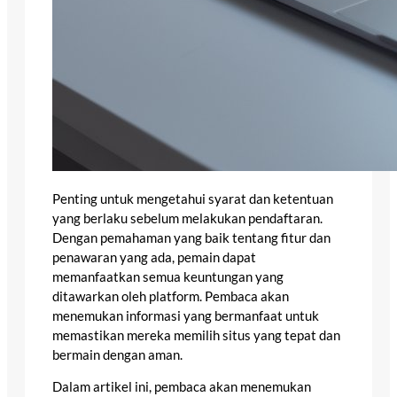
Penting untuk mengetahui syarat dan ketentuan
yang berlaku sebelum melakukan pendaftaran.
Dengan pemahaman yang baik tentang fitur dan
penawaran yang ada, pemain dapat
memanfaatkan semua keuntungan yang
ditawarkan oleh platform. Pembaca akan
menemukan informasi yang bermanfaat untuk
memastikan mereka memilih situs yang tepat dan
bermain dengan aman.
Dalam artikel ini, pembaca akan menemukan