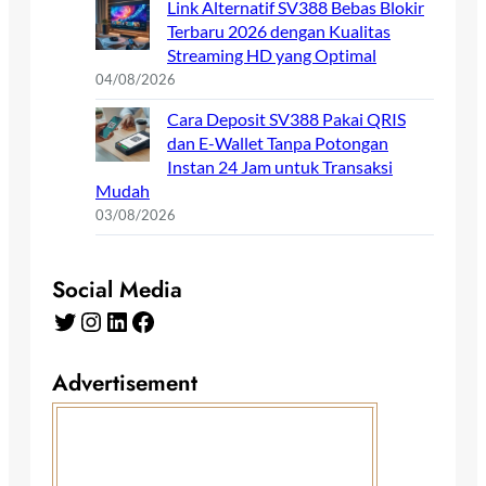
Link Alternatif SV388 Bebas Blokir
Terbaru 2026 dengan Kualitas
Streaming HD yang Optimal
04/08/2026
Cara Deposit SV388 Pakai QRIS
dan E-Wallet Tanpa Potongan
Instan 24 Jam untuk Transaksi
Mudah
03/08/2026
Social Media
Twitter
Instagram
LinkedIn
Facebook
Advertisement