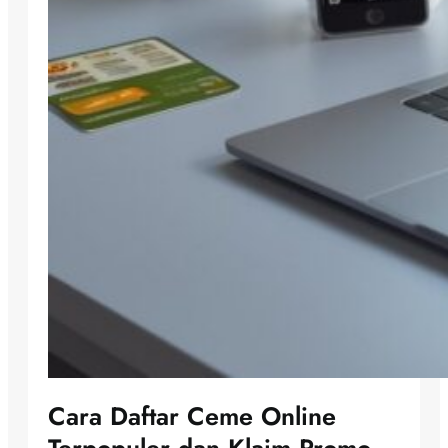
Cara Daftar Ceme Online