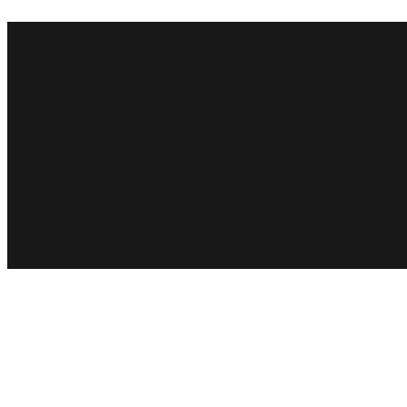
Skip
to
content