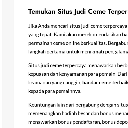
Temukan Situs Judi Ceme Terper
Jika Anda mencari situs judi ceme terpercaya
yang tepat. Kami akan merekomendasikan
ba
permainan ceme online berkualitas. Bergabun
langkah pertama untuk menikmati pengalama
Situs judi ceme terpercaya menawarkan berb
kepuasan dan kenyamanan para pemain. Dari t
keamanan yang canggih,
bandar ceme terbai
kepada para pemainnya.
Keuntungan lain dari bergabung dengan situs
memenangkan hadiah besar dan bonus menar
menawarkan bonus pendaftaran, bonus deposi