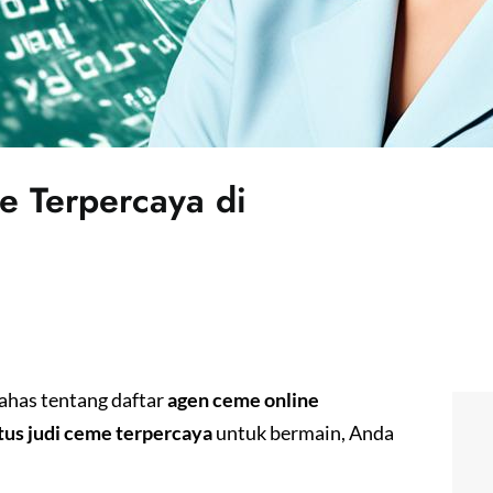
e Terpercaya di
bahas tentang daftar
agen ceme online
tus judi ceme terpercaya
untuk bermain, Anda