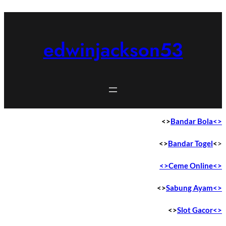
Skip
to
content
edwinjackson53
<>
Bandar Bola<>
<>
Bandar Togel
<
>
<>Ceme Online
<>
<>
Sabung Ayam<>
<>
Slot Gacor<>