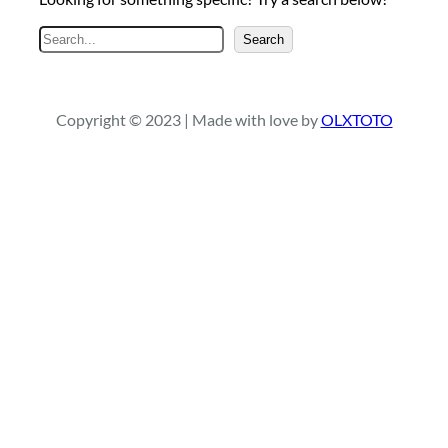
S
Search
e
a
r
Copyright © 2023 | Made with love by
OLXTOTO
c
h