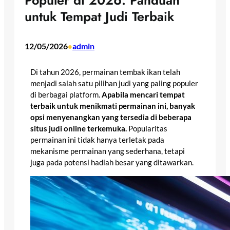
Populer di 2026: Panduan
untuk Tempat Judi Terbaik
12/05/2026
admin
•
Di tahun 2026, permainan tembak ikan telah
menjadi salah satu pilihan judi yang paling populer
di berbagai platform.
Apabila mencari tempat
terbaik untuk menikmati permainan ini, banyak
opsi menyenangkan yang tersedia di beberapa
situs judi online terkemuka.
Popularitas
permainan ini tidak hanya terletak pada
mekanisme permainan yang sederhana, tetapi
juga pada potensi hadiah besar yang ditawarkan.