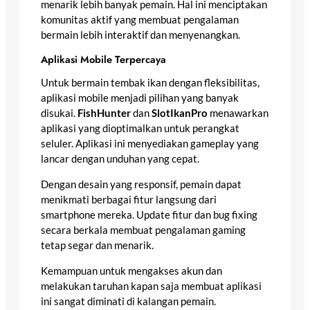
menarik lebih banyak pemain. Hal ini menciptakan
komunitas aktif yang membuat pengalaman
bermain lebih interaktif dan menyenangkan.
Aplikasi Mobile Terpercaya
Untuk bermain tembak ikan dengan fleksibilitas,
aplikasi mobile menjadi pilihan yang banyak
disukai.
FishHunter
dan
SlotIkanPro
menawarkan
aplikasi yang dioptimalkan untuk perangkat
seluler. Aplikasi ini menyediakan gameplay yang
lancar dengan unduhan yang cepat.
Dengan desain yang responsif, pemain dapat
menikmati berbagai fitur langsung dari
smartphone mereka. Update fitur dan bug fixing
secara berkala membuat pengalaman gaming
tetap segar dan menarik.
Kemampuan untuk mengakses akun dan
melakukan taruhan kapan saja membuat aplikasi
ini sangat diminati di kalangan pemain.