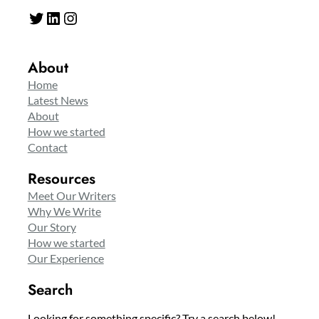
Twitter
LinkedIn
Instagram
About
Home
Latest News
About
How we started
Contact
Resources
Meet Our Writers
Why We Write
Our Story
How we started
Our Experience
Search
Looking for something specific? Try a search below!