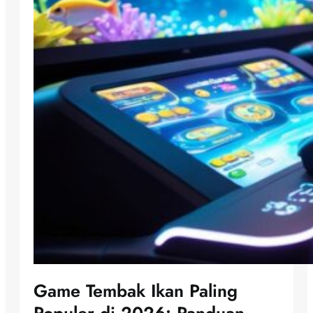
Game Tembak Ikan Paling