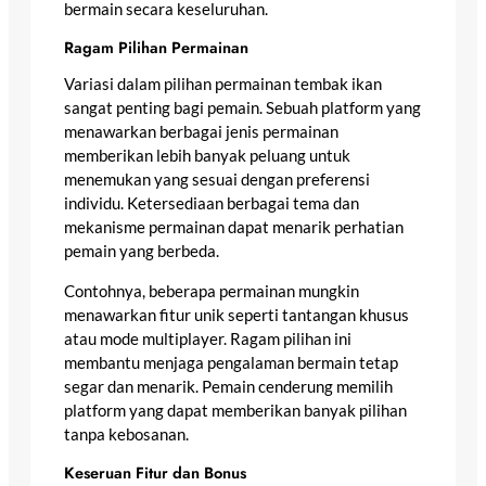
bermain secara keseluruhan.
Ragam Pilihan Permainan
Variasi dalam pilihan permainan tembak ikan
sangat penting bagi pemain. Sebuah platform yang
menawarkan berbagai jenis permainan
memberikan lebih banyak peluang untuk
menemukan yang sesuai dengan preferensi
individu. Ketersediaan berbagai tema dan
mekanisme permainan dapat menarik perhatian
pemain yang berbeda.
Contohnya, beberapa permainan mungkin
menawarkan fitur unik seperti tantangan khusus
atau mode multiplayer. Ragam pilihan ini
membantu menjaga pengalaman bermain tetap
segar dan menarik. Pemain cenderung memilih
platform yang dapat memberikan banyak pilihan
tanpa kebosanan.
Keseruan Fitur dan Bonus