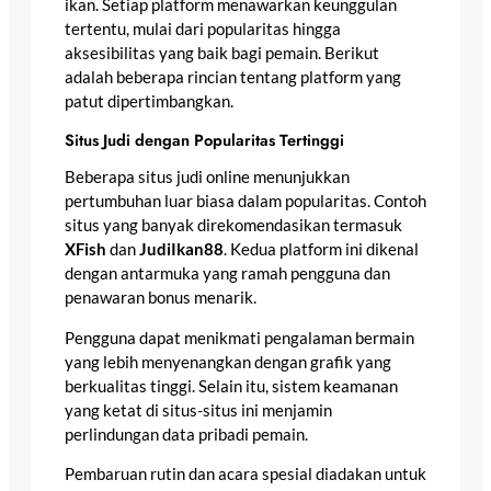
ikan. Setiap platform menawarkan keunggulan
tertentu, mulai dari popularitas hingga
aksesibilitas yang baik bagi pemain. Berikut
adalah beberapa rincian tentang platform yang
patut dipertimbangkan.
Situs Judi dengan Popularitas Tertinggi
Beberapa situs judi online menunjukkan
pertumbuhan luar biasa dalam popularitas. Contoh
situs yang banyak direkomendasikan termasuk
XFish
dan
JudiIkan88
. Kedua platform ini dikenal
dengan antarmuka yang ramah pengguna dan
penawaran bonus menarik.
Pengguna dapat menikmati pengalaman bermain
yang lebih menyenangkan dengan grafik yang
berkualitas tinggi. Selain itu, sistem keamanan
yang ketat di situs-situs ini menjamin
perlindungan data pribadi pemain.
Pembaruan rutin dan acara spesial diadakan untuk