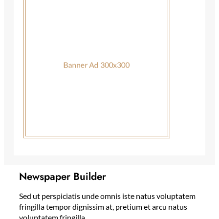
Newspaper Builder
Sed ut perspiciatis unde omnis iste natus voluptatem
fringilla tempor dignissim at, pretium et arcu natus
voluptatem fringilla.