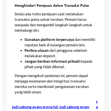
Menghindari Penipuan dalam Transaksi Pulsa
Selalu ada risiko penipuan saat melakukan
transaksi pulsa untuk taruhan. Pemain harus
waspada dan mengambil langkah-langkah untuk
melindungi diri.
Gunakan platform terpercaya
dan memiliki
reputasi baik di kalangan pemain lain.
Periksa ulasan
dari pengguna sebelum
melakukan deposit.
Jangan berikan informasi pribadi
kepada
pihak yang tidak dikenal.
Dengan mengikuti pedoman ini, pemain dapat
menjaga keamanan dan integritas transaksi
mereka serta menikmati pengalaman taruhan
yang lebih aman.
s
judi sabung ayam arena hd
, 
judi sabung ayam
a