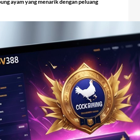
bung ayam yang menarik dengan peluang