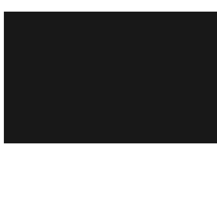
Skip
to
content