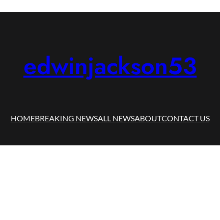
edwinjackson53
HOME
BREAKING NEWS
ALL NEWS
ABOUT
CONTACT US