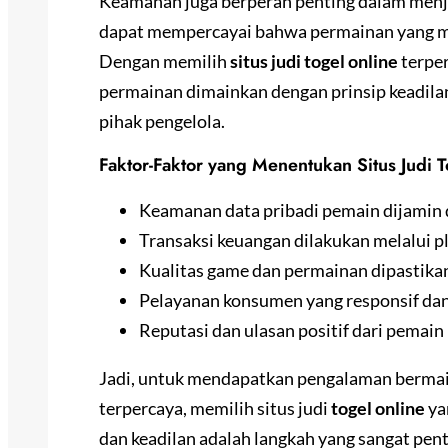
Keamanan juga berperan penting dalam menja
dapat mempercayai bahwa permainan yang mere
Dengan memilih
situs judi togel online
terpe
permainan dimainkan dengan prinsip keadilan 
pihak pengelola.
Faktor-Faktor yang Menentukan Situs Judi 
Keamanan data pribadi pemain dijamin d
Transaksi keuangan dilakukan melalui p
Kualitas game dan permainan dipastikan 
Pelayanan konsumen yang responsif dan
Reputasi dan ulasan positif dari pemain 
Jadi, untuk mendapatkan pengalaman bermai
terpercaya, memilih situs judi
togel online
ya
dan keadilan adalah langkah yang sangat pe