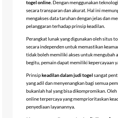
togel online
. Dengan menggunakan teknologi t
secara transparan dan akurat. Hal ini memu
mengakses data taruhan dengan jelas dan me
pelanggaran terhadap prinsip keadilan.
Perangkat lunak yang digunakan oleh situs toge
secara independen untuk memastikan keaman
tidak boleh memiliki akses untuk mengubah 
begitu, pemain dapat memiliki kepercayaan ya
Prinsip
keadilan dalam judi togel
sangat pent
yang adil dan menyenangkan bagi semua pem
bukanlah hal yang bisa dikompromikan. Oleh k
online terpercaya yang memprioritaskan keadi
penyediaan layanannya.