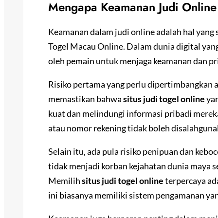
Mengapa Keamanan Judi Online
Keamanan dalam judi online adalah hal yang
Togel Macau Online. Dalam dunia digital yang
oleh pemain untuk menjaga keamanan dan pri
Risiko pertama yang perlu dipertimbangkan 
memastikan bahwa
situs judi togel online
yan
kuat dan melindungi informasi pribadi mereka
atau nomor rekening tidak boleh disalahguna
Selain itu, ada pula risiko penipuan dan kebo
tidak menjadi korban kejahatan dunia maya se
Memilih
situs judi togel online
terpercaya ada
ini biasanya memiliki sistem pengamanan yan