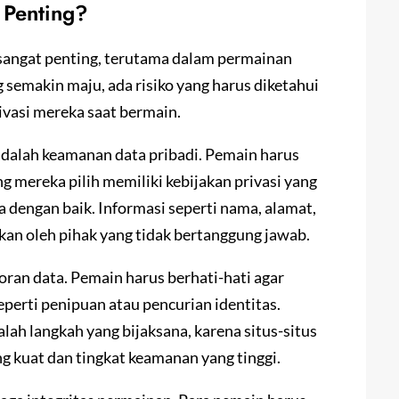
 Penting?
 sangat penting, terutama dalam permainan
 semakin maju, ada risiko yang harus diketahui
vasi mereka saat bermain.
adalah keamanan data pribadi. Pemain harus
g mereka pilih memiliki kebijakan privasi yang
 dengan baik. Informasi seperti nama, alamat,
kan oleh pihak yang tidak bertanggung jawab.
coran data. Pemain harus berhati-hati agar
perti penipuan atau pencurian identitas.
lah langkah yang bijaksana, karena situs-situs
g kuat dan tingkat keamanan yang tinggi.