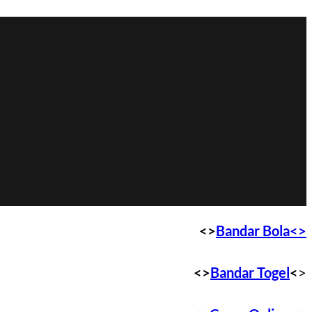
<>
Bandar Bola<>
<>
Bandar Togel
<
>