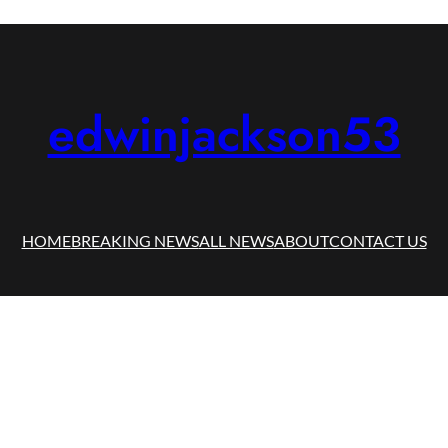
edwinjackson53
HOME
BREAKING NEWS
ALL NEWS
ABOUT
CONTACT US