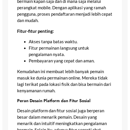
bermain kapan saja dan di mana saja melalui
perangkat mobile. Dengan aplikasi yang ramah
pengguna, proses pendaftaran menjadi lebih cepat
dan mudah.
Fitur-fitur penting:
Akses tanpa batas waktu.
Fitur permainan langsung untuk
pengalaman nyata.
Pembayaran yang cepat dan aman.
Kemudahan ini membuat lebih banyak pemain
masuk ke dunia permainan online. Mereka tidak
lagi terikat pada lokasi fisik dan bisa bermain dari
kenyamanan rumah.
Peran Desain Platform dan Fitur Sosial
Desain platform dan fitur sosial juga berperan
besar dalam menarik pemain. Desain yang
menarik dan intuitif meningkatkan pengalaman
bermain. Selain itu, adanya fitur seperti chat