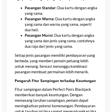
Pasangan Standar:
Dua kartu dengan angka
yang sama.
Pasangan Warna:
Dua kartu dengan angka
yang sama dan warna yang sama, seperti
dua hati.
Pasangan Murni:
Dua kartu dengan angka
yang sama dan jenis yang sama, contohnya
dua raja dari jenis yang sama.
Setiap jenis pasangan memiliki pembayaran yang
berbeda, yang memberi pemain peluang lebih
untuk menang. Sensasi menunggu kombinasi
pasangan membuat permainan lebih menarik.
Pengaruh Fitur Sampingan terhadap Keuntungan
Fitur sampingan dalam Perfect Pairs Blackjack
memberikan banyak keuntungan. Dengan
memasang taruhan sampingan, pemain dapat
meningkatkan potensi kemenangan. Pembayaran
untuk taruhan ini bisa sangat menguntungkan jika