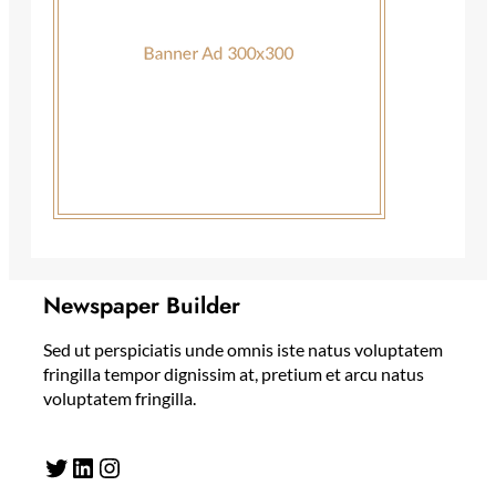
Newspaper Builder
Sed ut perspiciatis unde omnis iste natus voluptatem
fringilla tempor dignissim at, pretium et arcu natus
voluptatem fringilla.
Twitter
LinkedIn
Instagram