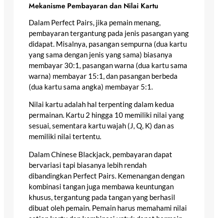
Mekanisme Pembayaran dan Nilai Kartu
Dalam Perfect Pairs, jika pemain menang,
pembayaran tergantung pada jenis pasangan yang
didapat. Misalnya, pasangan sempurna (dua kartu
yang sama dengan jenis yang sama) biasanya
membayar 30:1, pasangan warna (dua kartu sama
warna) membayar 15:1, dan pasangan berbeda
(dua kartu sama angka) membayar 5:1.
Nilai kartu adalah hal terpenting dalam kedua
permainan. Kartu 2 hingga 10 memiliki nilai yang
sesuai, sementara kartu wajah (J, Q, K) dan as
memiliki nilai tertentu.
Dalam Chinese Blackjack, pembayaran dapat
bervariasi tapi biasanya lebih rendah
dibandingkan Perfect Pairs. Kemenangan dengan
kombinasi tangan juga membawa keuntungan
khusus, tergantung pada tangan yang berhasil
dibuat oleh pemain. Pemain harus memahami nilai