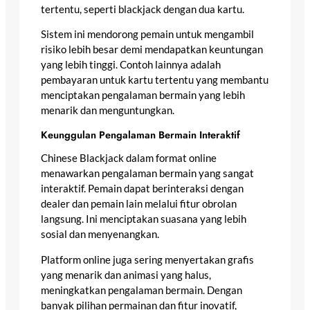
tertentu, seperti blackjack dengan dua kartu.
Sistem ini mendorong pemain untuk mengambil
risiko lebih besar demi mendapatkan keuntungan
yang lebih tinggi. Contoh lainnya adalah
pembayaran untuk kartu tertentu yang membantu
menciptakan pengalaman bermain yang lebih
menarik dan menguntungkan.
Keunggulan Pengalaman Bermain Interaktif
Chinese Blackjack dalam format online
menawarkan pengalaman bermain yang sangat
interaktif. Pemain dapat berinteraksi dengan
dealer dan pemain lain melalui fitur obrolan
langsung. Ini menciptakan suasana yang lebih
sosial dan menyenangkan.
Platform online juga sering menyertakan grafis
yang menarik dan animasi yang halus,
meningkatkan pengalaman bermain. Dengan
banyak pilihan permainan dan fitur inovatif,