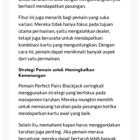
berhasil mendapatkan pasangan.
Fitur ini juga menarik bagi pemain yang suka
variasi. Mereka tidak hanya fokus pada tujuan
utama permainan, yaitu mengalahkan dealer,
tetapi juga berusaha untuk mendapatkan
kombinasi kartu yang menguntungkan. Dengan
cara ini, pemain dapat menikmati banyak aspek
dari satu permainan.
Strategi Pemain untuk Meningkatkan
Kemenangan
Pemain Perfect Pairs Blackjack seringkali
menggunakan strategi yang berfokus pada
manajemen taruhan. Mereka mungkin memilih
untuk memasang taruhan pada pasangan ketika
mendapatkan kartu awal yang baik.
Selain itu, memahami kapan harus menggandakan
taruhan juga penting. Jika pemain merasa
beruntung, mereka dapat bertaruh lebih banyak