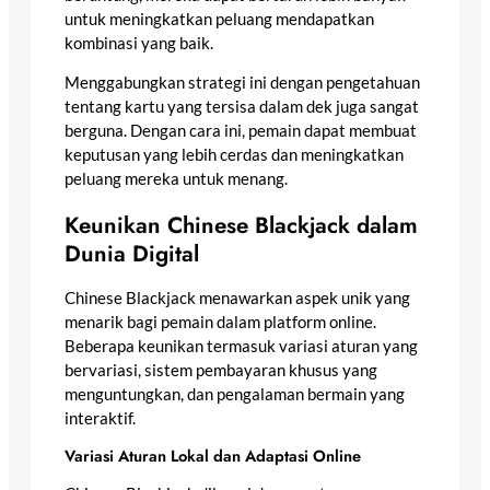
untuk meningkatkan peluang mendapatkan
kombinasi yang baik.
Menggabungkan strategi ini dengan pengetahuan
tentang kartu yang tersisa dalam dek juga sangat
berguna. Dengan cara ini, pemain dapat membuat
keputusan yang lebih cerdas dan meningkatkan
peluang mereka untuk menang.
Keunikan Chinese Blackjack dalam
Dunia Digital
Chinese Blackjack menawarkan aspek unik yang
menarik bagi pemain dalam platform online.
Beberapa keunikan termasuk variasi aturan yang
bervariasi, sistem pembayaran khusus yang
menguntungkan, dan pengalaman bermain yang
interaktif.
Variasi Aturan Lokal dan Adaptasi Online