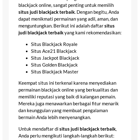
blackjack online, sangat penting untuk memilih
situs judi blackjack terbaik
. Dengan begitu, Anda
dapat menikmati permainan yang adil, aman, dan
menguntungkan. Berikut ini adalah daftar
situs
judi blackjack terbaik
yang kami rekomendasikan:
Situs Blackjack Royale
Situs Ace21 Blackjack
Situs Jackpot Blackjack
Situs Golden Blackjack
Situs Blackjack Master
Keempat situs ini terkenal karena menyediakan
permainan blackjack online yang berkualitas dan
memiliki reputasi yang baik di kalangan pemain.
Mereka juga menawarkan berbagai fitur menarik
dan keunggulan yang membuat pengalaman
bermain Anda lebih menyenangkan.
Untuk mendaftar di
situs judi blackjack terbaik
,
Anda perlu mengikuti langkah-langkah berikut: