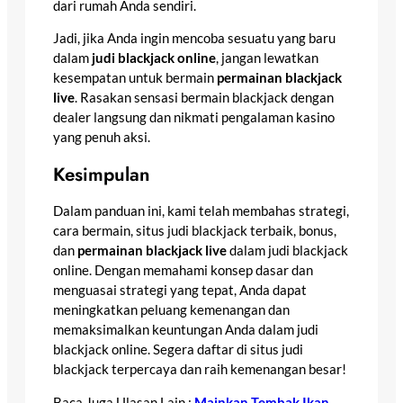
dari rumah Anda sendiri.
Jadi, jika Anda ingin mencoba sesuatu yang baru
dalam
judi blackjack online
, jangan lewatkan
kesempatan untuk bermain
permainan blackjack
live
. Rasakan sensasi bermain blackjack dengan
dealer langsung dan nikmati pengalaman kasino
yang penuh aksi.
Kesimpulan
Dalam panduan ini, kami telah membahas strategi,
cara bermain, situs judi blackjack terbaik, bonus,
dan
permainan blackjack live
dalam judi blackjack
online. Dengan memahami konsep dasar dan
menguasai strategi yang tepat, Anda dapat
meningkatkan peluang kemenangan dan
memaksimalkan keuntungan Anda dalam judi
blackjack online. Segera daftar di situs judi
blackjack terpercaya dan raih kemenangan besar!
Baca Juga Ulasan Lain :
Mainkan Tembak Ikan