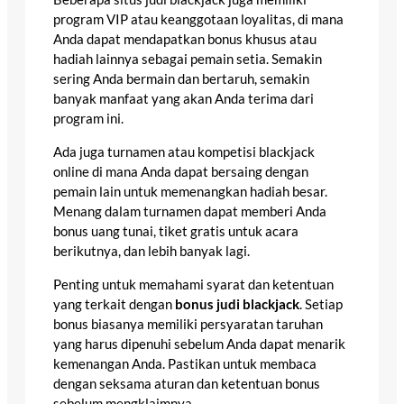
program VIP atau keanggotaan loyalitas, di mana
Anda dapat mendapatkan bonus khusus atau
hadiah lainnya sebagai pemain setia. Semakin
sering Anda bermain dan bertaruh, semakin
banyak manfaat yang akan Anda terima dari
program ini.
Ada juga turnamen atau kompetisi blackjack
online di mana Anda dapat bersaing dengan
pemain lain untuk memenangkan hadiah besar.
Menang dalam turnamen dapat memberi Anda
bonus uang tunai, tiket gratis untuk acara
berikutnya, dan lebih banyak lagi.
Penting untuk memahami syarat dan ketentuan
yang terkait dengan
bonus judi blackjack
. Setiap
bonus biasanya memiliki persyaratan taruhan
yang harus dipenuhi sebelum Anda dapat menarik
kemenangan Anda. Pastikan untuk membaca
dengan seksama aturan dan ketentuan bonus
sebelum mengklaimnya.