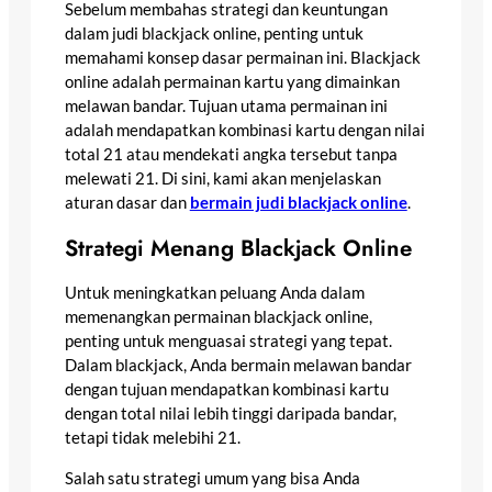
Sebelum membahas strategi dan keuntungan
dalam judi blackjack online, penting untuk
memahami konsep dasar permainan ini. Blackjack
online adalah permainan kartu yang dimainkan
melawan bandar. Tujuan utama permainan ini
adalah mendapatkan kombinasi kartu dengan nilai
total 21 atau mendekati angka tersebut tanpa
melewati 21. Di sini, kami akan menjelaskan
aturan dasar dan
bermain judi blackjack online
.
Strategi Menang Blackjack Online
Untuk meningkatkan peluang Anda dalam
memenangkan permainan blackjack online,
penting untuk menguasai strategi yang tepat.
Dalam blackjack, Anda bermain melawan bandar
dengan tujuan mendapatkan kombinasi kartu
dengan total nilai lebih tinggi daripada bandar,
tetapi tidak melebihi 21.
Salah satu strategi umum yang bisa Anda