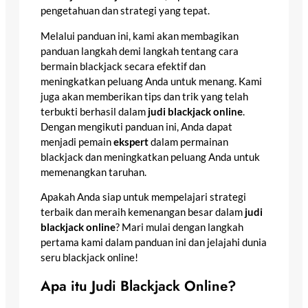
pengetahuan dan strategi yang tepat.
Melalui panduan ini, kami akan membagikan
panduan langkah demi langkah tentang cara
bermain blackjack secara efektif dan
meningkatkan peluang Anda untuk menang. Kami
juga akan memberikan tips dan trik yang telah
terbukti berhasil dalam
judi blackjack online
.
Dengan mengikuti panduan ini, Anda dapat
menjadi pemain
ekspert
dalam permainan
blackjack dan meningkatkan peluang Anda untuk
memenangkan taruhan.
Apakah Anda siap untuk mempelajari strategi
terbaik dan meraih kemenangan besar dalam
judi
blackjack online
? Mari mulai dengan langkah
pertama kami dalam panduan ini dan jelajahi dunia
seru blackjack online!
Apa itu Judi Blackjack Online?