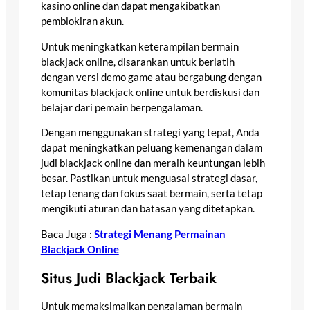
kasino online dan dapat mengakibatkan
pemblokiran akun.
Untuk meningkatkan keterampilan bermain
blackjack online, disarankan untuk berlatih
dengan versi demo game atau bergabung dengan
komunitas blackjack online untuk berdiskusi dan
belajar dari pemain berpengalaman.
Dengan menggunakan strategi yang tepat, Anda
dapat meningkatkan peluang kemenangan dalam
judi blackjack online dan meraih keuntungan lebih
besar. Pastikan untuk menguasai strategi dasar,
tetap tenang dan fokus saat bermain, serta tetap
mengikuti aturan dan batasan yang ditetapkan.
Baca Juga :
Strategi Menang Permainan
Blackjack Online
Situs Judi Blackjack Terbaik
Untuk memaksimalkan pengalaman bermain