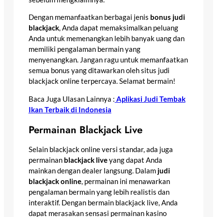
Dengan memanfaatkan berbagai jenis
bonus judi
blackjack
, Anda dapat memaksimalkan peluang
Anda untuk memenangkan lebih banyak uang dan
memiliki pengalaman bermain yang
menyenangkan. Jangan ragu untuk memanfaatkan
semua bonus yang ditawarkan oleh situs judi
blackjack online terpercaya. Selamat bermain!
Baca Juga Ulasan Lainnya :
Aplikasi Judi Tembak
Ikan Terbaik di Indonesia
Permainan Blackjack Live
Selain blackjack online versi standar, ada juga
permainan
blackjack live
yang dapat Anda
mainkan dengan dealer langsung. Dalam
judi
blackjack online
, permainan ini menawarkan
pengalaman bermain yang lebih realistis dan
interaktif. Dengan bermain blackjack live, Anda
dapat merasakan sensasi permainan kasino