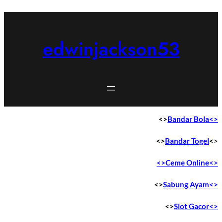
Skip
to
content
edwinjackson53
<>
Bandar Bola<>
<>
Bandar Togel
<
>
<>Ceme Online
<>
<>
Sabung Ayam<>
<>
Slot Gacor<>