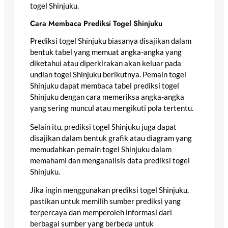
togel Shinjuku.
Cara Membaca Prediksi Togel Shinjuku
Prediksi togel Shinjuku biasanya disajikan dalam
bentuk tabel yang memuat angka-angka yang
diketahui atau diperkirakan akan keluar pada
undian togel Shinjuku berikutnya. Pemain togel
Shinjuku dapat membaca tabel prediksi togel
Shinjuku dengan cara memeriksa angka-angka
yang sering muncul atau mengikuti pola tertentu.
Selain itu, prediksi togel Shinjuku juga dapat
disajikan dalam bentuk grafik atau diagram yang
memudahkan pemain togel Shinjuku dalam
memahami dan menganalisis data prediksi togel
Shinjuku.
Jika ingin menggunakan prediksi togel Shinjuku,
pastikan untuk memilih sumber prediksi yang
terpercaya dan memperoleh informasi dari
berbagai sumber yang berbeda untuk