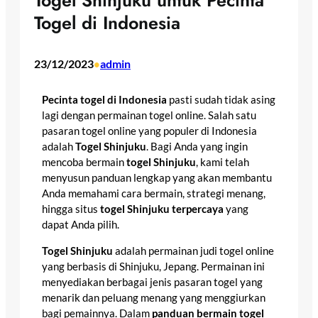
Togel Shinjuku untuk Pecinta
Togel di Indonesia
23/12/2023
admin
•
Pecinta togel di Indonesia
pasti sudah tidak asing
lagi dengan permainan togel online. Salah satu
pasaran togel online yang populer di Indonesia
adalah
Togel Shinjuku
. Bagi Anda yang ingin
mencoba bermain
togel Shinjuku
, kami telah
menyusun panduan lengkap yang akan membantu
Anda memahami cara bermain, strategi menang,
hingga situs
togel Shinjuku terpercaya
yang
dapat Anda pilih.
Togel Shinjuku
adalah permainan judi togel online
yang berbasis di Shinjuku, Jepang. Permainan ini
menyediakan berbagai jenis pasaran togel yang
menarik dan peluang menang yang menggiurkan
bagi pemainnya. Dalam
panduan bermain togel