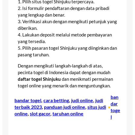
1. Pilih situs togel Shinjuku terpercaya.
2. Isi formulir pendaftaran dengan data pribadi
yang lengkap dan benar.
3. Verifikasi akun dengan mengikuti petunjuk yang
diberikan.
4. Lakukan deposit melalui metode pembayaran
yang tersedia.
5. Pilih pasaran togel Shinjuku yang diinginkan dan
pasang taruhan.
Dengan mengikuti langkah-langkah di atas,
pecinta togel di Indonesia dapat dengan mudah
daftar togel Shinjuku
dan menikmati permainan
togel online yang menarik dan menguntungkan.
ban
bandar togel
, 
cara betting
, 
judi online
, 
judi
dar
terbaik 2023
, 
panduan judi online
, 
situs judi
•
toge
online
, 
slot gacor
, 
taruhan online
l