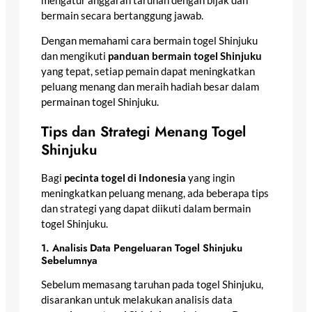
mengatur anggaran taruhan dengan bijak dan
bermain secara bertanggung jawab.
Dengan memahami cara bermain togel Shinjuku
dan mengikuti
panduan bermain togel Shinjuku
yang tepat, setiap pemain dapat meningkatkan
peluang menang dan meraih hadiah besar dalam
permainan togel Shinjuku.
Tips dan Strategi Menang Togel
Shinjuku
Bagi
pecinta togel di Indonesia
yang ingin
meningkatkan peluang menang, ada beberapa tips
dan strategi yang dapat diikuti dalam bermain
togel Shinjuku.
1. Analisis Data Pengeluaran Togel Shinjuku
Sebelumnya
Sebelum memasang taruhan pada togel Shinjuku,
disarankan untuk melakukan analisis data