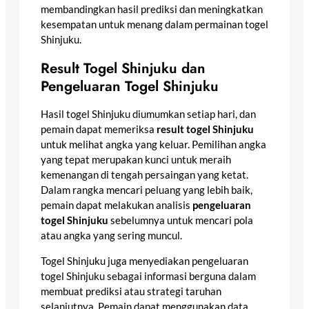
membandingkan hasil prediksi dan meningkatkan
kesempatan untuk menang dalam permainan togel
Shinjuku.
Result Togel Shinjuku dan
Pengeluaran Togel Shinjuku
Hasil togel Shinjuku diumumkan setiap hari, dan
pemain dapat memeriksa
result togel Shinjuku
untuk melihat angka yang keluar. Pemilihan angka
yang tepat merupakan kunci untuk meraih
kemenangan di tengah persaingan yang ketat.
Dalam rangka mencari peluang yang lebih baik,
pemain dapat melakukan analisis
pengeluaran
togel Shinjuku
sebelumnya untuk mencari pola
atau angka yang sering muncul.
Togel Shinjuku juga menyediakan pengeluaran
togel Shinjuku sebagai informasi berguna dalam
membuat prediksi atau strategi taruhan
selanjutnya. Pemain dapat menggunakan data