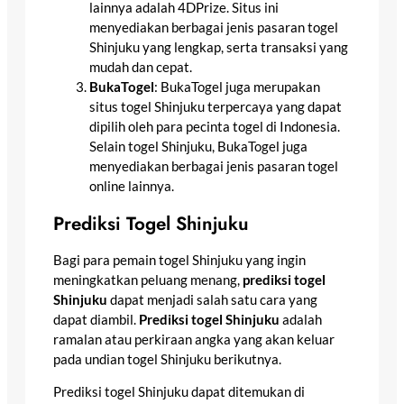
lainnya adalah 4DPrize. Situs ini
menyediakan berbagai jenis pasaran togel
Shinjuku yang lengkap, serta transaksi yang
mudah dan cepat.
BukaTogel
: BukaTogel juga merupakan
situs togel Shinjuku terpercaya yang dapat
dipilih oleh para pecinta togel di Indonesia.
Selain togel Shinjuku, BukaTogel juga
menyediakan berbagai jenis pasaran togel
online lainnya.
Prediksi Togel Shinjuku
Bagi para pemain togel Shinjuku yang ingin
meningkatkan peluang menang,
prediksi togel
Shinjuku
dapat menjadi salah satu cara yang
dapat diambil.
Prediksi togel Shinjuku
adalah
ramalan atau perkiraan angka yang akan keluar
pada undian togel Shinjuku berikutnya.
Prediksi togel Shinjuku dapat ditemukan di