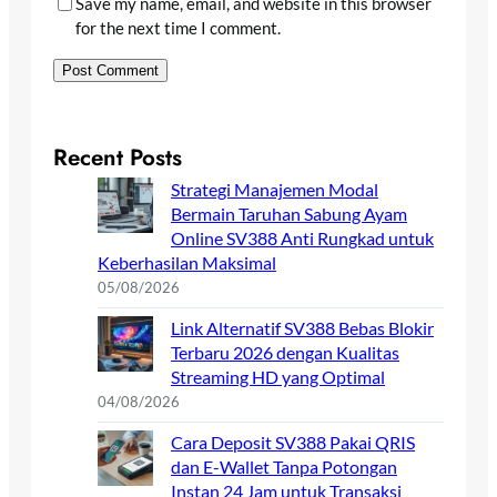
Save my name, email, and website in this browser
for the next time I comment.
Recent Posts
Strategi Manajemen Modal
Bermain Taruhan Sabung Ayam
Online SV388 Anti Rungkad untuk
Keberhasilan Maksimal
05/08/2026
Link Alternatif SV388 Bebas Blokir
Terbaru 2026 dengan Kualitas
Streaming HD yang Optimal
04/08/2026
Cara Deposit SV388 Pakai QRIS
dan E-Wallet Tanpa Potongan
Instan 24 Jam untuk Transaksi