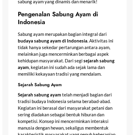
sabung ayam yang dinamis dan menarik!
Pengenalan Sabung Ayam di
Indonesia
Sabung ayam merupakan bagian integral dari
budaya sabung ayam di Indonesia
. Aktivitas ini
tidak hanya sekedar pertarungan antara ayam,
melainkan juga mencerminkan berbagai aspek
kehidupan masyarakat. Dari segi
sejarah sabung
ayam
, kegiatan ini sudah ada sejak lama dan
memiliki kekayaan tradisi yang mendalam.
Sejarah Sabung Ayam
Sejarah sabung ayam
telah menjadi bagian dari
tradisi budaya Indonesia selama berabad-abad.
Kegiatan ini berasal dari masyarakat petani dan
sering diadakan sebagai bentuk hiburan dan
kompetisi. Konsep ini mencerminkan interaksi
manusia dengan hewan, sekaligus membentuk
karakteristik masyarakat yang penuh keberanian