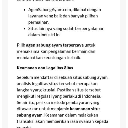
AgenSabungAyam.com, dikenal dengan
layanan yang baik dan banyak pilihan
permainan.
Situs lainnya yang sudah berpengalaman
dalam industri ini.
Pilih
agen sabung ayam terpercaya
untuk
memaksimalkan pengalaman bermain dan
mendapatkan keuntungan terbaik.
Keamanan dan Legalitas Situs
Sebelum mendaftar di sebuah situs sabung ayam,
analisis legalitas situs tersebut merupakan
langkah yang krusial. Pastikan situs tersebut
mengikuti regulasi yang berlaku di Indonesia.
Selain itu, periksa metode pembayaran yang
ditawarkan untuk menjamin
keamanan situs
sabung ayam
. Keamanan dalam melakukan
transaksi akan memberikan rasa nyaman kepada
pemain.