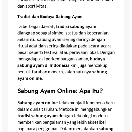
dan sportivitas.
Tradisi dan Budaya Sabung Ayam
Di berbagai daerah,
tradisi sabung ayam
dianggap sebagai simbol status dan keberanian.
Selain itu, sabung ayam sering diiringi dengan
ritual adat dan sering diadakan pada acara-acara
besar seperti festival atau perayaan lokal. Dengan
mengadaptasi perkembangan zaman,
budaya
sabung ayam di Indonesia
kini juga mencakup
bentuk taruhan modern, salah satunya
sabung
ayam online
.
Sabung Ayam Online: Apa Itu?
Sabung ayam online
telah menjadi fenomena baru
dalam dunia taruhan. Metode ini menggabungkan
tradisi sabung ayam
dengan teknologi modern,
memberikan pengalaman yang lebih aksesibel
bagi para penggemar. Dalam menjalankan
sabung