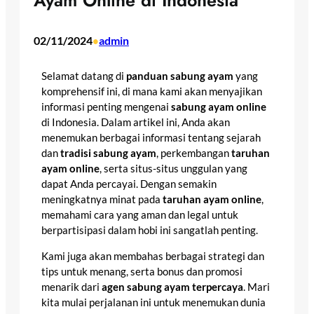
Ayam Online di Indonesia
02/11/2024
admin
•
Selamat datang di
panduan sabung ayam
yang
komprehensif ini, di mana kami akan menyajikan
informasi penting mengenai
sabung ayam online
di Indonesia. Dalam artikel ini, Anda akan
menemukan berbagai informasi tentang sejarah
dan
tradisi sabung ayam
, perkembangan
taruhan
ayam online
, serta situs-situs unggulan yang
dapat Anda percayai. Dengan semakin
meningkatnya minat pada
taruhan ayam online
,
memahami cara yang aman dan legal untuk
berpartisipasi dalam hobi ini sangatlah penting.
Kami juga akan membahas berbagai strategi dan
tips untuk menang, serta bonus dan promosi
menarik dari
agen sabung ayam terpercaya
. Mari
kita mulai perjalanan ini untuk menemukan dunia