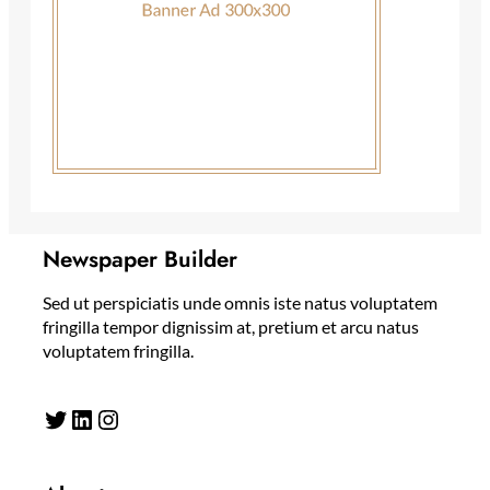
Newspaper Builder
Sed ut perspiciatis unde omnis iste natus voluptatem
fringilla tempor dignissim at, pretium et arcu natus
voluptatem fringilla.
Twitter
LinkedIn
Instagram