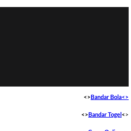
<>
Bandar Bola<>
<>
Bandar Togel
<
>