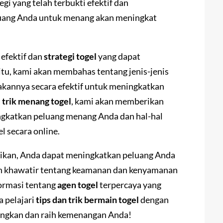
 yang telah terbukti efektif dan
luang Anda untuk menang akan meningkat
efektif dan
strategi togel
yang dapat
u, kami akan membahas tentang jenis-jenis
kannya secara efektif untuk meningkatkan
n
trik menang togel
, kami akan memberikan
ingkatkan peluang menang Anda dan hal-hal
l secara online.
erikan, Anda dapat meningkatkan peluang Anda
n khawatir tentang keamanan dan kenyamanan
ormasi tentang
agen togel
terpercaya yang
 pelajari
tips dan trik bermain togel
dengan
ngkan dan raih kemenangan Anda!