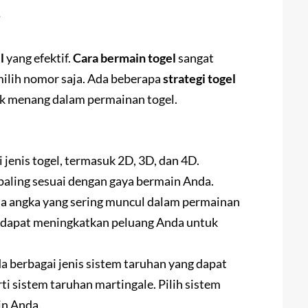
l
yang efektif.
Cara bermain togel
sangat
milih nomor saja. Ada beberapa
strategi togel
k menang dalam permainan togel.
i jenis togel, termasuk 2D, 3D, dan 4D.
 paling sesuai dengan gaya bermain Anda.
ola angka yang sering muncul dalam permainan
 dapat meningkatkan peluang Anda untuk
a berbagai jenis sistem taruhan yang dapat
i sistem taruhan martingale. Pilih sistem
in Anda.