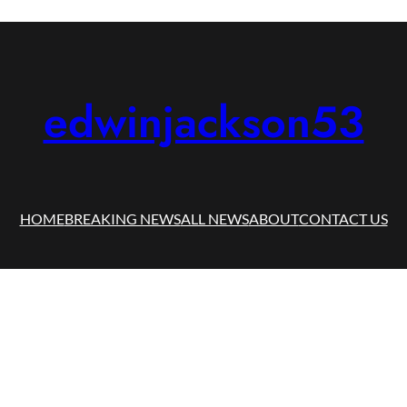
edwinjackson53
HOME
BREAKING NEWS
ALL NEWS
ABOUT
CONTACT US