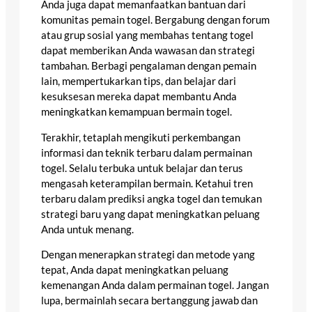
Anda juga dapat memanfaatkan bantuan dari
komunitas pemain togel. Bergabung dengan forum
atau grup sosial yang membahas tentang togel
dapat memberikan Anda wawasan dan strategi
tambahan. Berbagi pengalaman dengan pemain
lain, mempertukarkan tips, dan belajar dari
kesuksesan mereka dapat membantu Anda
meningkatkan kemampuan bermain togel.
Terakhir, tetaplah mengikuti perkembangan
informasi dan teknik terbaru dalam permainan
togel. Selalu terbuka untuk belajar dan terus
mengasah keterampilan bermain. Ketahui tren
terbaru dalam prediksi angka togel dan temukan
strategi baru yang dapat meningkatkan peluang
Anda untuk menang.
Dengan menerapkan strategi dan metode yang
tepat, Anda dapat meningkatkan peluang
kemenangan Anda dalam permainan togel. Jangan
lupa, bermainlah secara bertanggung jawab dan