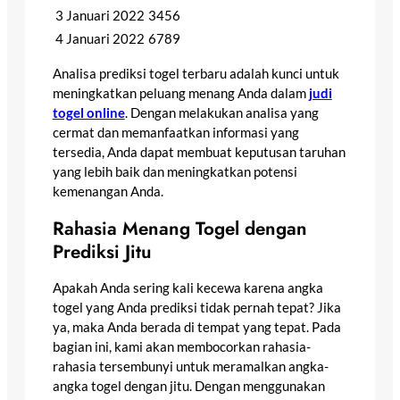
3 Januari 2022
3456
4 Januari 2022
6789
Analisa prediksi togel terbaru adalah kunci untuk
meningkatkan peluang menang Anda dalam
judi
togel online
. Dengan melakukan analisa yang
cermat dan memanfaatkan informasi yang
tersedia, Anda dapat membuat keputusan taruhan
yang lebih baik dan meningkatkan potensi
kemenangan Anda.
Rahasia Menang Togel dengan
Prediksi Jitu
Apakah Anda sering kali kecewa karena angka
togel yang Anda prediksi tidak pernah tepat? Jika
ya, maka Anda berada di tempat yang tepat. Pada
bagian ini, kami akan membocorkan rahasia-
rahasia tersembunyi untuk meramalkan angka-
angka togel dengan jitu. Dengan menggunakan