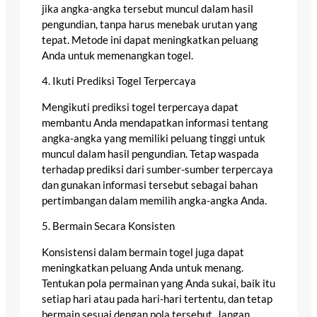
jika angka-angka tersebut muncul dalam hasil
pengundian, tanpa harus menebak urutan yang
tepat. Metode ini dapat meningkatkan peluang
Anda untuk memenangkan togel.
4. Ikuti Prediksi Togel Terpercaya
Mengikuti prediksi togel terpercaya dapat
membantu Anda mendapatkan informasi tentang
angka-angka yang memiliki peluang tinggi untuk
muncul dalam hasil pengundian. Tetap waspada
terhadap prediksi dari sumber-sumber terpercaya
dan gunakan informasi tersebut sebagai bahan
pertimbangan dalam memilih angka-angka Anda.
5. Bermain Secara Konsisten
Konsistensi dalam bermain togel juga dapat
meningkatkan peluang Anda untuk menang.
Tentukan pola permainan yang Anda sukai, baik itu
setiap hari atau pada hari-hari tertentu, dan tetap
bermain sesuai dengan pola tersebut. Jangan