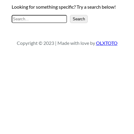
Looking for something specific? Try a search below!
S
Search
e
a
r
Copyright © 2023 | Made with love by
OLXTOTO
c
h