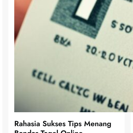
Rahasia Sukses Tips Menang