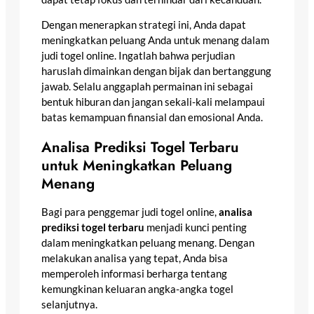
Dengan menerapkan strategi ini, Anda dapat
meningkatkan peluang Anda untuk menang dalam
judi togel online. Ingatlah bahwa perjudian
haruslah dimainkan dengan bijak dan bertanggung
jawab. Selalu anggaplah permainan ini sebagai
bentuk hiburan dan jangan sekali-kali melampaui
batas kemampuan finansial dan emosional Anda.
Analisa Prediksi Togel Terbaru
untuk Meningkatkan Peluang
Menang
Bagi para penggemar judi togel online,
analisa
prediksi togel terbaru
menjadi kunci penting
dalam meningkatkan peluang menang. Dengan
melakukan analisa yang tepat, Anda bisa
memperoleh informasi berharga tentang
kemungkinan keluaran angka-angka togel
selanjutnya.