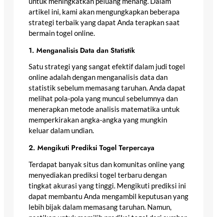
untuk meningkatkan peluang menang. Dalam
artikel ini, kami akan mengungkapkan beberapa
strategi terbaik yang dapat Anda terapkan saat
bermain togel online.
1. Menganalisis Data dan Statistik
Satu strategi yang sangat efektif dalam judi togel
online adalah dengan menganalisis data dan
statistik sebelum memasang taruhan. Anda dapat
melihat pola-pola yang muncul sebelumnya dan
menerapkan metode analisis matematika untuk
memperkirakan angka-angka yang mungkin
keluar dalam undian.
2. Mengikuti Prediksi Togel Terpercaya
Terdapat banyak situs dan komunitas online yang
menyediakan prediksi togel terbaru dengan
tingkat akurasi yang tinggi. Mengikuti prediksi ini
dapat membantu Anda mengambil keputusan yang
lebih bijak dalam memasang taruhan. Namun,