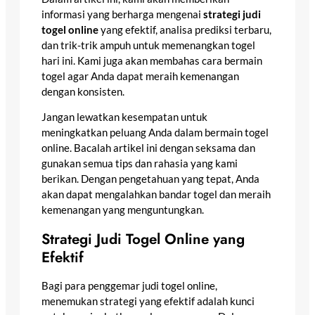
informasi yang berharga mengenai
strategi judi
togel online
yang efektif, analisa prediksi terbaru,
dan trik-trik ampuh untuk memenangkan togel
hari ini. Kami juga akan membahas cara bermain
togel agar Anda dapat meraih kemenangan
dengan konsisten.
Jangan lewatkan kesempatan untuk
meningkatkan peluang Anda dalam bermain togel
online. Bacalah artikel ini dengan seksama dan
gunakan semua tips dan rahasia yang kami
berikan. Dengan pengetahuan yang tepat, Anda
akan dapat mengalahkan bandar togel dan meraih
kemenangan yang menguntungkan.
Strategi Judi Togel Online yang
Efektif
Bagi para penggemar judi togel online,
menemukan strategi yang efektif adalah kunci