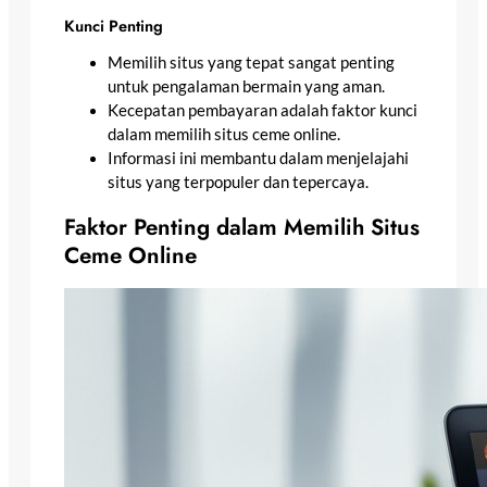
Kunci Penting
Memilih situs yang tepat sangat penting
untuk pengalaman bermain yang aman.
Kecepatan pembayaran adalah faktor kunci
dalam memilih situs ceme online.
Informasi ini membantu dalam menjelajahi
situs yang terpopuler dan tepercaya.
Faktor Penting dalam Memilih Situs
Ceme Online