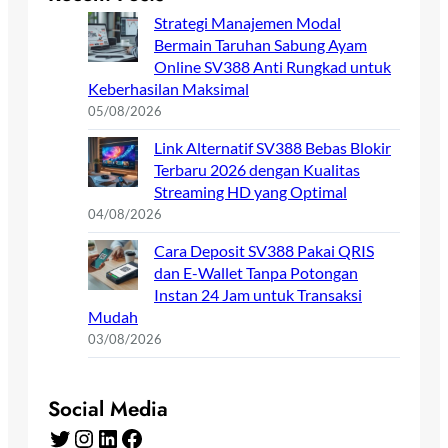
Strategi Manajemen Modal
Bermain Taruhan Sabung Ayam
Online SV388 Anti Rungkad untuk
Keberhasilan Maksimal
05/08/2026
Link Alternatif SV388 Bebas Blokir
Terbaru 2026 dengan Kualitas
Streaming HD yang Optimal
04/08/2026
Cara Deposit SV388 Pakai QRIS
dan E-Wallet Tanpa Potongan
Instan 24 Jam untuk Transaksi
Mudah
03/08/2026
Social Media
Twitter
Instagram
LinkedIn
Facebook