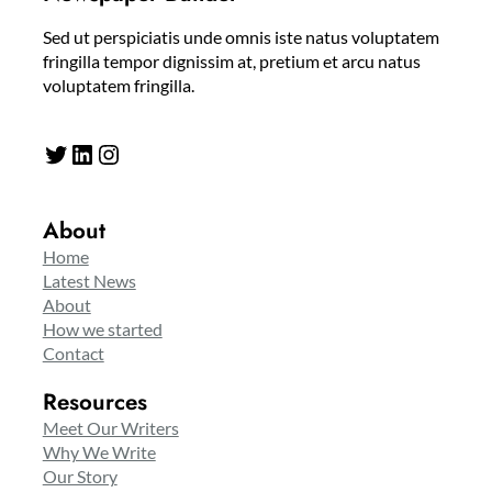
Sed ut perspiciatis unde omnis iste natus voluptatem
fringilla tempor dignissim at, pretium et arcu natus
voluptatem fringilla.
Twitter
LinkedIn
Instagram
About
Home
Latest News
About
How we started
Contact
Resources
Meet Our Writers
Why We Write
Our Story