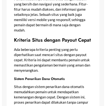
yang bersih dan navigasi yang sederhana. Fitur-
fitur harus mudah diakses, dan informasi game
sebaiknya jelas. Sebuah situs yang baik juga
memiliki versi mobile yang responsif, sehingga
pemain dapat bermain di mana saja dengan
mudah.
Kriteria Situs dengan Payout Cepat
Ada beberapa kriteria penting yang perlu
diperhatikan saat mencari situs dengan payout
cepat. Kriteria ini dapat membantu pemain untuk
memastikan pengalaman bermain yang aman dan
menyenangkan.
Sistem Penarikan Dana Otomatis
Situs dengan sistem penarikan dana otomatis
memudahkan pemain untuk mendapatkan
kemenangan dengan cepat. Dengan sistem ini,
proses penarikan dapat dilakukan tanpa campur