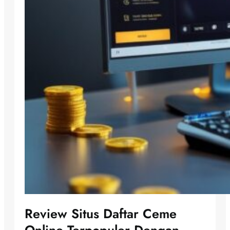
Review Situs Daftar Ceme