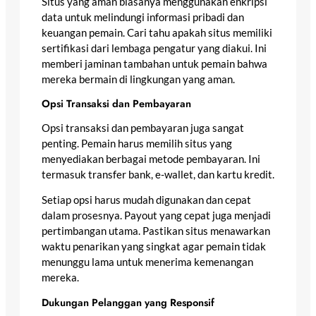
Situs yang aman biasanya menggunakan enkripsi
data untuk melindungi informasi pribadi dan
keuangan pemain. Cari tahu apakah situs memiliki
sertifikasi dari lembaga pengatur yang diakui. Ini
memberi jaminan tambahan untuk pemain bahwa
mereka bermain di lingkungan yang aman.
Opsi Transaksi dan Pembayaran
Opsi transaksi dan pembayaran juga sangat
penting. Pemain harus memilih situs yang
menyediakan berbagai metode pembayaran. Ini
termasuk transfer bank, e-wallet, dan kartu kredit.
Setiap opsi harus mudah digunakan dan cepat
dalam prosesnya. Payout yang cepat juga menjadi
pertimbangan utama. Pastikan situs menawarkan
waktu penarikan yang singkat agar pemain tidak
menunggu lama untuk menerima kemenangan
mereka.
Dukungan Pelanggan yang Responsif