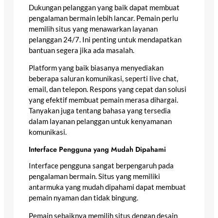
Dukungan pelanggan yang baik dapat membuat
pengalaman bermain lebih lancar. Pemain perlu
memilih situs yang menawarkan layanan
pelanggan 24/7. Ini penting untuk mendapatkan
bantuan segera jika ada masalah.
Platform yang baik biasanya menyediakan
beberapa saluran komunikasi, seperti live chat,
email, dan telepon. Respons yang cepat dan solusi
yang efektif membuat pemain merasa dihargai.
Tanyakan juga tentang bahasa yang tersedia
dalam layanan pelanggan untuk kenyamanan
komunikasi.
Interface Pengguna yang Mudah Dipahami
Interface pengguna sangat berpengaruh pada
pengalaman bermain. Situs yang memiliki
antarmuka yang mudah dipahami dapat membuat
pemain nyaman dan tidak bingung.
Pemain sebaiknya memilih situs dengan desain