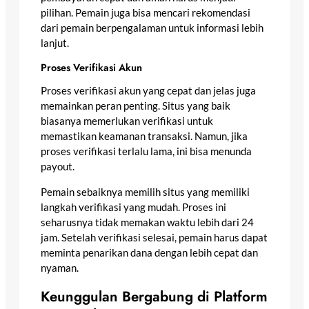
pilihan. Pemain juga bisa mencari rekomendasi
dari pemain berpengalaman untuk informasi lebih
lanjut.
Proses Verifikasi Akun
Proses verifikasi akun yang cepat dan jelas juga
memainkan peran penting. Situs yang baik
biasanya memerlukan verifikasi untuk
memastikan keamanan transaksi. Namun, jika
proses verifikasi terlalu lama, ini bisa menunda
payout.
Pemain sebaiknya memilih situs yang memiliki
langkah verifikasi yang mudah. Proses ini
seharusnya tidak memakan waktu lebih dari 24
jam. Setelah verifikasi selesai, pemain harus dapat
meminta penarikan dana dengan lebih cepat dan
nyaman.
Keunggulan Bergabung di Platform