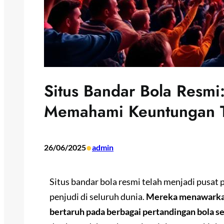
Situs Bandar Bola Resmi
Memahami Keuntungan T
•
26/06/2025
admin
Situs bandar bola resmi telah menjadi pusat
penjudi di seluruh dunia.
Mereka menawarkan
bertaruh pada berbagai pertandingan bola se