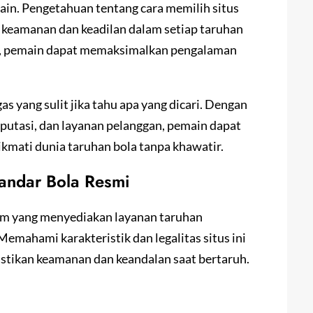
in. Pengetahuan tentang cara memilih situs
 keamanan dan keadilan dalam setiap taruhan
at, pemain dapat memaksimalkan pengalaman
s yang sulit jika tahu apa yang dicari. Dengan
reputasi, dan layanan pelanggan, pemain dapat
kmati dunia taruhan bola tanpa khawatir.
Bandar Bola Resmi
orm yang menyediakan layanan taruhan
emahami karakteristik dan legalitas situs ini
stikan keamanan dan keandalan saat bertaruh.