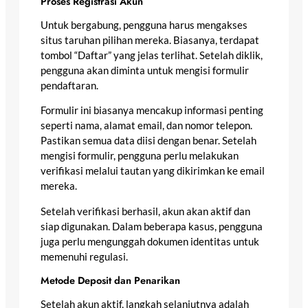
Proses Registrasi Akun
Untuk bergabung, pengguna harus mengakses
situs taruhan pilihan mereka. Biasanya, terdapat
tombol “Daftar” yang jelas terlihat. Setelah diklik,
pengguna akan diminta untuk mengisi formulir
pendaftaran.
Formulir ini biasanya mencakup informasi penting
seperti nama, alamat email, dan nomor telepon.
Pastikan semua data diisi dengan benar. Setelah
mengisi formulir, pengguna perlu melakukan
verifikasi melalui tautan yang dikirimkan ke email
mereka.
Setelah verifikasi berhasil, akun akan aktif dan
siap digunakan. Dalam beberapa kasus, pengguna
juga perlu mengunggah dokumen identitas untuk
memenuhi regulasi.
Metode Deposit dan Penarikan
Setelah akun aktif, langkah selanjutnya adalah