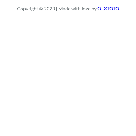
r
Copyright © 2023 | Made with love by
OLXTOTO
c
h