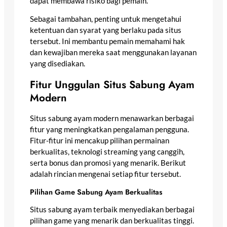
dapat membawa risiko bagi pemain.
Sebagai tambahan, penting untuk mengetahui
ketentuan dan syarat yang berlaku pada situs
tersebut. Ini membantu pemain memahami hak
dan kewajiban mereka saat menggunakan layanan
yang disediakan.
Fitur Unggulan Situs Sabung Ayam
Modern
Situs sabung ayam modern menawarkan berbagai
fitur yang meningkatkan pengalaman pengguna.
Fitur-fitur ini mencakup pilihan permainan
berkualitas, teknologi streaming yang canggih,
serta bonus dan promosi yang menarik. Berikut
adalah rincian mengenai setiap fitur tersebut.
Pilihan Game Sabung Ayam Berkualitas
Situs sabung ayam terbaik menyediakan berbagai
pilihan game yang menarik dan berkualitas tinggi.