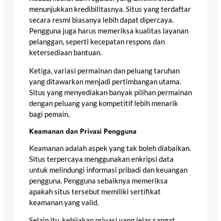
menunjukkan kredibilitasnya. Situs yang terdaftar
secara resmi biasanya lebih dapat dipercaya.
Pengguna juga harus memeriksa kualitas layanan
pelanggan, seperti kecepatan respons dan
ketersediaan bantuan.
Ketiga, variasi permainan dan peluang taruhan
yang ditawarkan menjadi pertimbangan utama.
Situs yang menyediakan banyak pilihan permainan
dengan peluang yang kompetitif lebih menarik
bagi pemain.
Keamanan dan Privasi Pengguna
Keamanan adalah aspek yang tak boleh diabaikan.
Situs terpercaya menggunakan enkripsi data
untuk melindungi informasi pribadi dan keuangan
pengguna. Pengguna sebaiknya memeriksa
apakah situs tersebut memiliki sertifikat
keamanan yang valid.
Selain itu, kebijakan privasi yang jelas sangat