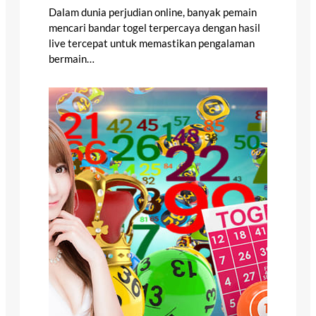
Dalam dunia perjudian online, banyak pemain
mencari bandar togel terpercaya dengan hasil
live tercepat untuk memastikan pengalaman
bermain…