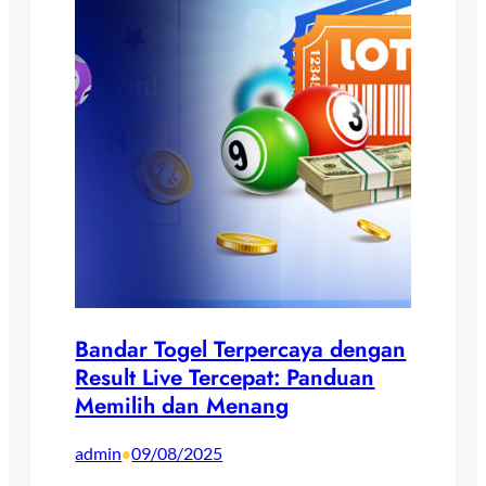
Bandar Togel Terpercaya dengan
Result Live Tercepat: Panduan
Memilih dan Menang
admin
09/08/2025
•