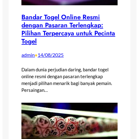
Bandar Togel Online Resmi
dengan Pasaran Terlengkap:
Pilihan Terpercaya untuk Pecinta
Togel
admin
14/08/2025
•
Dalam dunia perjudian daring, bandar togel
online resmi dengan pasaran terlengkap
menjadi pilihan menarik bagi banyak pemain.
Persaingan…