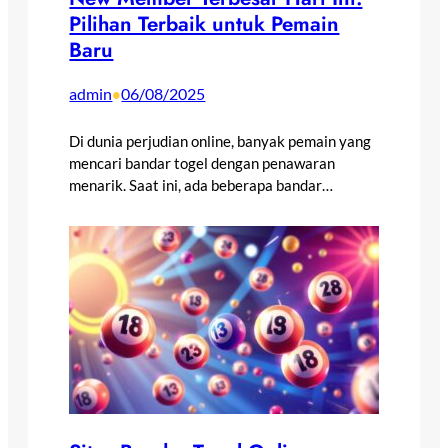
Pilihan Terbaik untuk Pemain
Baru
admin
06/08/2025
•
Di dunia perjudian online, banyak pemain yang
mencari bandar togel dengan penawaran
menarik. Saat ini, ada beberapa bandar…