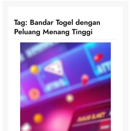
Tag:
Bandar Togel dengan
Peluang Menang Tinggi