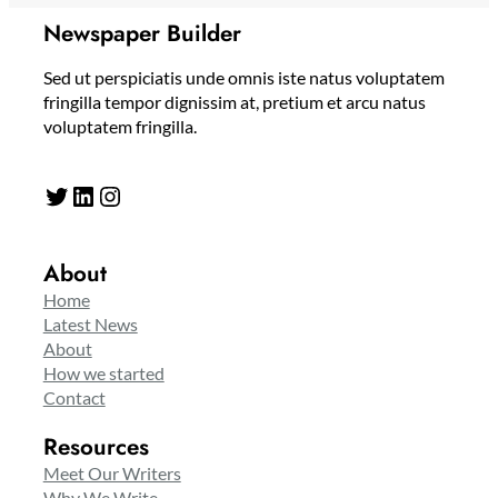
Newspaper Builder
Sed ut perspiciatis unde omnis iste natus voluptatem
fringilla tempor dignissim at, pretium et arcu natus
voluptatem fringilla.
Twitter
LinkedIn
Instagram
About
Home
Latest News
About
How we started
Contact
Resources
Meet Our Writers
Why We Write