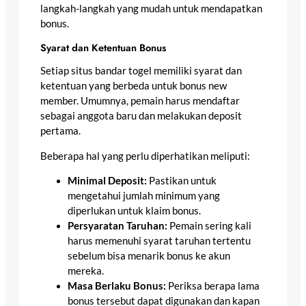
langkah-langkah yang mudah untuk mendapatkan
bonus.
Syarat dan Ketentuan Bonus
Setiap situs bandar togel memiliki syarat dan
ketentuan yang berbeda untuk bonus new
member. Umumnya, pemain harus mendaftar
sebagai anggota baru dan melakukan deposit
pertama.
Beberapa hal yang perlu diperhatikan meliputi:
Minimal Deposit:
Pastikan untuk
mengetahui jumlah minimum yang
diperlukan untuk klaim bonus.
Persyaratan Taruhan:
Pemain sering kali
harus memenuhi syarat taruhan tertentu
sebelum bisa menarik bonus ke akun
mereka.
Masa Berlaku Bonus:
Periksa berapa lama
bonus tersebut dapat digunakan dan kapan