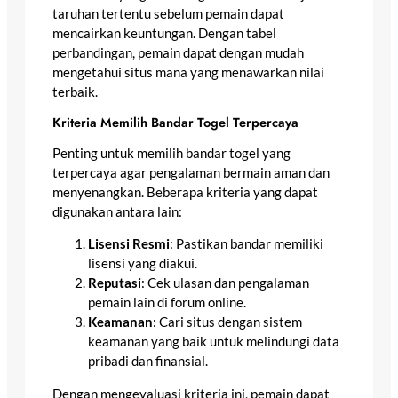
taruhan tertentu sebelum pemain dapat
mencairkan keuntungan. Dengan tabel
perbandingan, pemain dapat dengan mudah
mengetahui situs mana yang menawarkan nilai
terbaik.
Kriteria Memilih Bandar Togel Terpercaya
Penting untuk memilih bandar togel yang
terpercaya agar pengalaman bermain aman dan
menyenangkan. Beberapa kriteria yang dapat
digunakan antara lain:
Lisensi Resmi
: Pastikan bandar memiliki
lisensi yang diakui.
Reputasi
: Cek ulasan dan pengalaman
pemain lain di forum online.
Keamanan
: Cari situs dengan sistem
keamanan yang baik untuk melindungi data
pribadi dan finansial.
Dengan mengevaluasi kriteria ini, pemain dapat