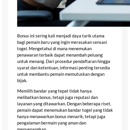
Bonus ini sering kali menjadi daya tarik utama
bagi pemain baru yang ingin merasakan sensasi
togel. Mengetahui di mana menemukan
penawaran terbaik dapat menambah peluang
untuk menang. Dari prosedur pendaftaran hingga
syarat dan ketentuan, informasi penting tersedia
untuk membantu pemain memutuskan dengan
bijak.
Memilih bandar yang tepat tidak hanya
melibatkan bonus, tetapi juga reputasi dan
layanan yang ditawarkan. Dengan beberapa riset,
pemain dapat menemukan bandar togel yang tidak
hanya menawarkan bonus menarik, tetapi juga
pengalaman bermain yang aman dan
menyenangkan.