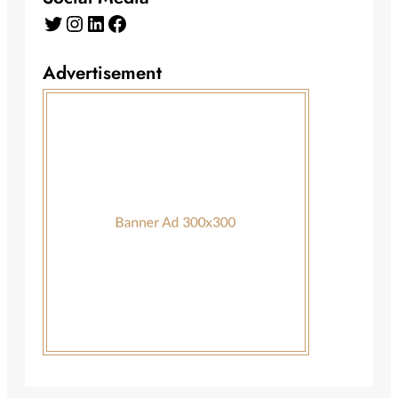
Twitter
Instagram
LinkedIn
Facebook
Advertisement