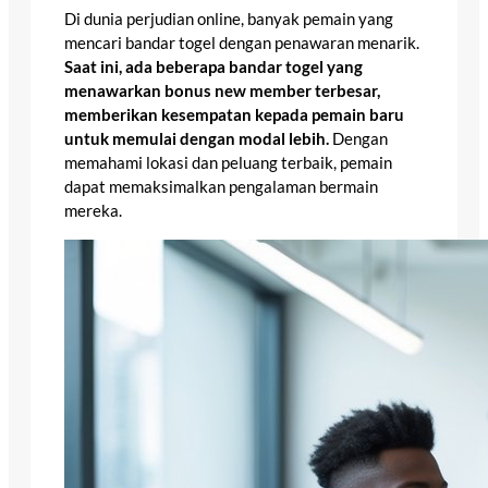
Di dunia perjudian online, banyak pemain yang
mencari bandar togel dengan penawaran menarik.
Saat ini, ada beberapa bandar togel yang
menawarkan bonus new member terbesar,
memberikan kesempatan kepada pemain baru
untuk memulai dengan modal lebih.
Dengan
memahami lokasi dan peluang terbaik, pemain
dapat memaksimalkan pengalaman bermain
mereka.