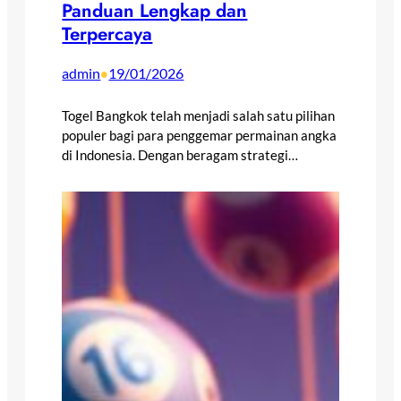
Panduan Lengkap dan
Terpercaya
admin
19/01/2026
•
Togel Bangkok telah menjadi salah satu pilihan
populer bagi para penggemar permainan angka
di Indonesia. Dengan beragam strategi…