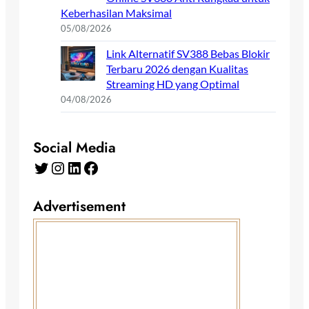
Keberhasilan Maksimal
05/08/2026
Link Alternatif SV388 Bebas Blokir
Terbaru 2026 dengan Kualitas
Streaming HD yang Optimal
04/08/2026
Social Media
Twitter
Instagram
LinkedIn
Facebook
Advertisement