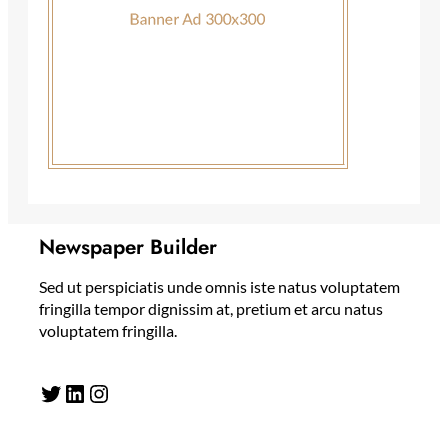
Newspaper Builder
Sed ut perspiciatis unde omnis iste natus voluptatem
fringilla tempor dignissim at, pretium et arcu natus
voluptatem fringilla.
Twitter
LinkedIn
Instagram