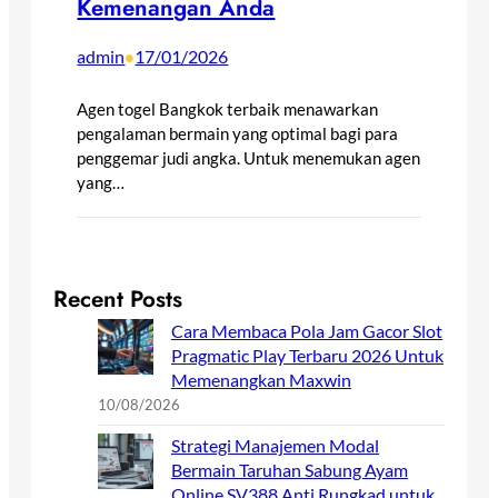
Kemenangan Anda
admin
17/01/2026
•
Agen togel Bangkok terbaik menawarkan
pengalaman bermain yang optimal bagi para
penggemar judi angka. Untuk menemukan agen
yang…
Recent Posts
Cara Membaca Pola Jam Gacor Slot
Pragmatic Play Terbaru 2026 Untuk
Memenangkan Maxwin
10/08/2026
Strategi Manajemen Modal
Bermain Taruhan Sabung Ayam
Online SV388 Anti Rungkad untuk