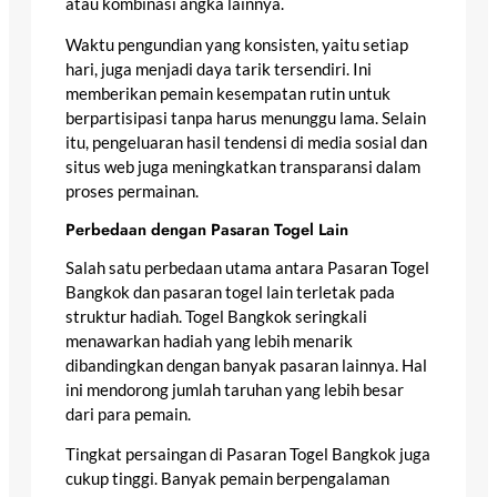
atau kombinasi angka lainnya.
Waktu pengundian yang konsisten, yaitu setiap
hari, juga menjadi daya tarik tersendiri. Ini
memberikan pemain kesempatan rutin untuk
berpartisipasi tanpa harus menunggu lama. Selain
itu, pengeluaran hasil tendensi di media sosial dan
situs web juga meningkatkan transparansi dalam
proses permainan.
Perbedaan dengan Pasaran Togel Lain
Salah satu perbedaan utama antara Pasaran Togel
Bangkok dan pasaran togel lain terletak pada
struktur hadiah. Togel Bangkok seringkali
menawarkan hadiah yang lebih menarik
dibandingkan dengan banyak pasaran lainnya. Hal
ini mendorong jumlah taruhan yang lebih besar
dari para pemain.
Tingkat persaingan di Pasaran Togel Bangkok juga
cukup tinggi. Banyak pemain berpengalaman