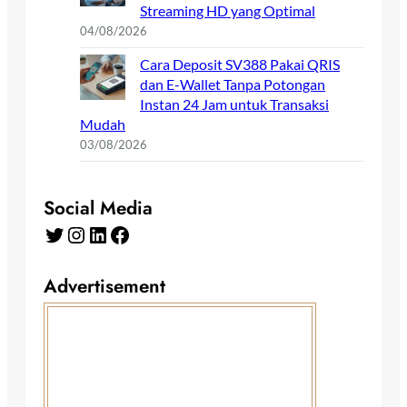
Streaming HD yang Optimal
04/08/2026
Cara Deposit SV388 Pakai QRIS
dan E-Wallet Tanpa Potongan
Instan 24 Jam untuk Transaksi
Mudah
03/08/2026
Social Media
Twitter
Instagram
LinkedIn
Facebook
Advertisement