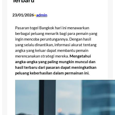
Terbaru
23/01/2026
admin
•
Pasaran togel Bangkok hari ini menawarkan
berbagai peluang menarik bagi para pemain yang
ingin mencoba peruntungannya. Dengan hasil
yang selalu dinantikan, informasi akurat tentang
angka yang keluar dapat membantu pemain
merencanakan strategi mereka.
Mengetahui
angka-angka yang paling mungkin muncul dan
hasil terbaru dari pasaran dapat meningkatkan
peluang keberhasilan dalam permainan ini.