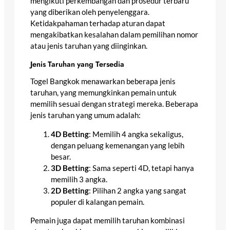
mengikuti perkembangan dan prosedur terbaru
yang diberikan oleh penyelenggara.
Ketidakpahaman terhadap aturan dapat
mengakibatkan kesalahan dalam pemilihan nomor
atau jenis taruhan yang diinginkan.
Jenis Taruhan yang Tersedia
Togel Bangkok menawarkan beberapa jenis
taruhan, yang memungkinkan pemain untuk
memilih sesuai dengan strategi mereka. Beberapa
jenis taruhan yang umum adalah:
4D Betting
: Memilih 4 angka sekaligus,
dengan peluang kemenangan yang lebih
besar.
3D Betting
: Sama seperti 4D, tetapi hanya
memilih 3 angka.
2D Betting
: Pilihan 2 angka yang sangat
populer di kalangan pemain.
Pemain juga dapat memilih taruhan kombinasi