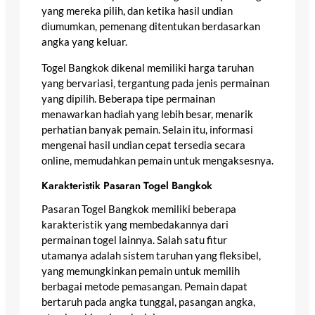
yang mereka pilih, dan ketika hasil undian
diumumkan, pemenang ditentukan berdasarkan
angka yang keluar.
Togel Bangkok dikenal memiliki harga taruhan
yang bervariasi, tergantung pada jenis permainan
yang dipilih. Beberapa tipe permainan
menawarkan hadiah yang lebih besar, menarik
perhatian banyak pemain. Selain itu, informasi
mengenai hasil undian cepat tersedia secara
online, memudahkan pemain untuk mengaksesnya.
Karakteristik Pasaran Togel Bangkok
Pasaran Togel Bangkok memiliki beberapa
karakteristik yang membedakannya dari
permainan togel lainnya. Salah satu fitur
utamanya adalah sistem taruhan yang fleksibel,
yang memungkinkan pemain untuk memilih
berbagai metode pemasangan. Pemain dapat
bertaruh pada angka tunggal, pasangan angka,