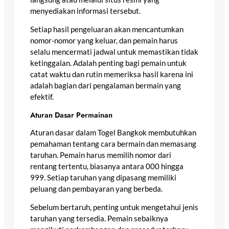
menyediakan informasi tersebut.
Setiap hasil pengeluaran akan mencantumkan
nomor-nomor yang keluar, dan pemain harus
selalu mencermati jadwal untuk memastikan tidak
ketinggalan. Adalah penting bagi pemain untuk
catat waktu dan rutin memeriksa hasil karena ini
adalah bagian dari pengalaman bermain yang
efektif.
Aturan Dasar Permainan
Aturan dasar dalam Togel Bangkok membutuhkan
pemahaman tentang cara bermain dan memasang
taruhan. Pemain harus memilih nomor dari
rentang tertentu, biasanya antara 000 hingga
999. Setiap taruhan yang dipasang memiliki
peluang dan pembayaran yang berbeda.
Sebelum bertaruh, penting untuk mengetahui jenis
taruhan yang tersedia. Pemain sebaiknya