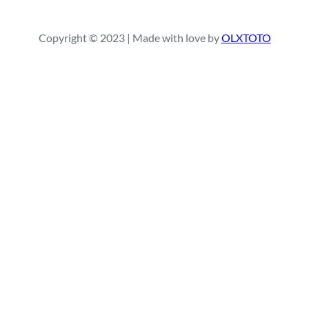
a
r
Copyright © 2023 | Made with love by
OLXTOTO
c
h