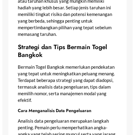
atau taruhan khusus yang mungkin memiliki
hadiah yang lebih besar. Setiap jenis taruhan ini
memiliki tingkat risiko dan potensi kemenangan
yang berbeda, sehingga penting untuk
mempertimbangkan pilihan yang tepat sebelum
memasang taruhan.
Strategi dan Tips Bermain Togel
Bangkok
Bermain Togel Bangkok memerlukan pendekatan
yang tepat untuk meningkatkan peluang menang.
Terdapat beberapa strategi yang dapat diadopsi,
termasuk analisis data pengeluaran, tips dalam
memilih nomor, serta manajemen modal yang
efektif.
Cara Menganalisis Data Pengeluaran
Analisis data pengeluaran merupakan langkah
penting. Pemain perlu memperhatikan angka-
angka yang telah sering muncul serta yang jarang.