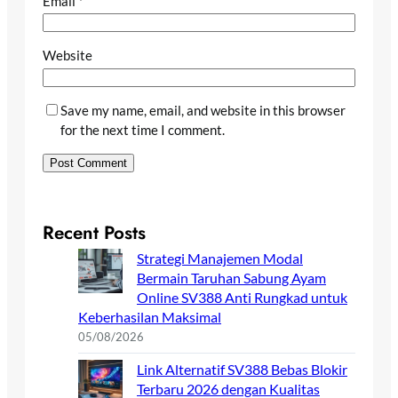
Email
*
Website
Save my name, email, and website in this browser
for the next time I comment.
Recent Posts
Strategi Manajemen Modal
Bermain Taruhan Sabung Ayam
Online SV388 Anti Rungkad untuk
Keberhasilan Maksimal
05/08/2026
Link Alternatif SV388 Bebas Blokir
Terbaru 2026 dengan Kualitas