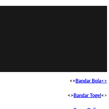
<>
Bandar Bola<>
<>
Bandar Togel
<
>