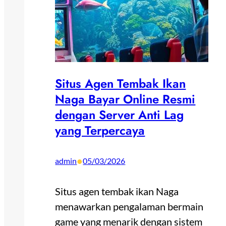
Situs Agen Tembak Ikan
Naga Bayar Online Resmi
dengan Server Anti Lag
yang Terpercaya
•
admin
05/03/2026
Situs agen tembak ikan Naga
menawarkan pengalaman bermain
game yang menarik dengan sistem