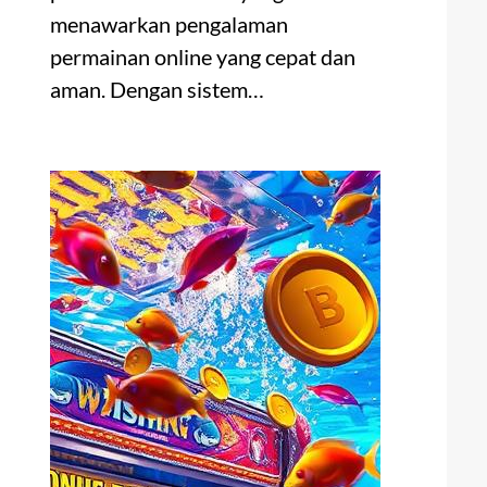
menawarkan pengalaman
permainan online yang cepat dan
aman. Dengan sistem…