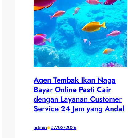
Agen Tembak Ikan Naga
Bayar Online Pasti Cair
dengan Layanan Customer
Service 24 Jam yang Andal
•
admin
07/03/2026