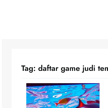
Tag:
daftar game judi te