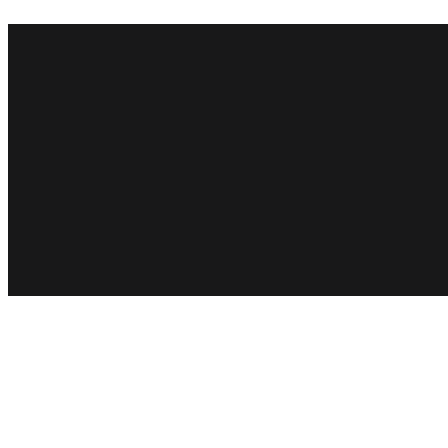
Skip
to
content