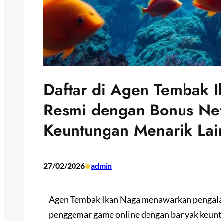
Daftar di Agen Tembak 
Resmi dengan Bonus Ne
Keuntungan Menarik Lai
•
27/02/2026
admin
Agen Tembak Ikan Naga menawarkan pengala
penggemar game online dengan banyak keun