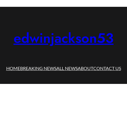
edwinjackson53
HOME
BREAKING NEWS
ALL NEWS
ABOUT
CONTACT US