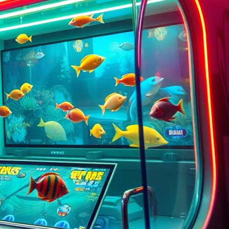
Link Alternatif SV388 Bebas Blokir
Terbaru 2026 dengan Kualitas
Streaming HD yang Optimal
04/08/2026
Cara Deposit SV388 Pakai QRIS dan
E-Wallet Tanpa Potongan Instan 24
Jam untuk Transaksi Mudah
03/08/2026
Social Media
Twitter
Instagram
LinkedIn
Facebook
Advertisement