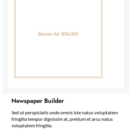
Newspaper Builder
Sed ut perspiciatis unde omnis iste natus voluptatem
fringilla tempor dignissim at, pretium et arcu natus
voluptatem fringilla.