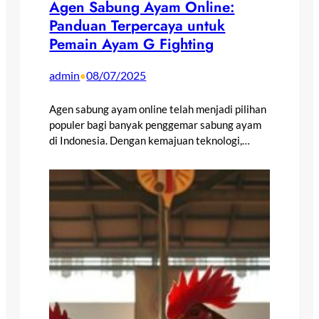
Agen Sabung Ayam Online:
Panduan Terpercaya untuk
Pemain Ayam G Fighting
admin
08/07/2025
•
Agen sabung ayam online telah menjadi pilihan
populer bagi banyak penggemar sabung ayam
di Indonesia. Dengan kemajuan teknologi,…