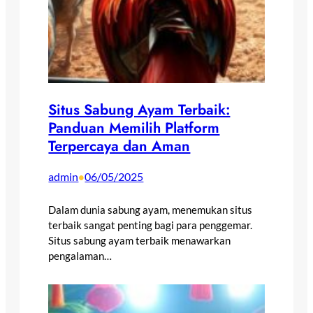
Situs Sabung Ayam Terbaik:
Panduan Memilih Platform
Terpercaya dan Aman
admin
06/05/2025
•
Dalam dunia sabung ayam, menemukan situs
terbaik sangat penting bagi para penggemar.
Situs sabung ayam terbaik menawarkan
pengalaman…