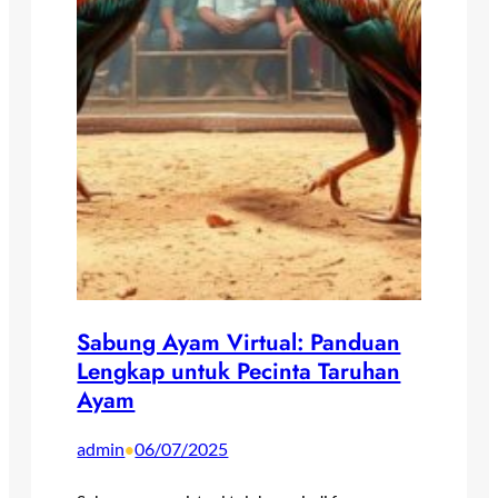
Sabung Ayam Virtual: Panduan
Lengkap untuk Pecinta Taruhan
Ayam
admin
06/07/2025
•