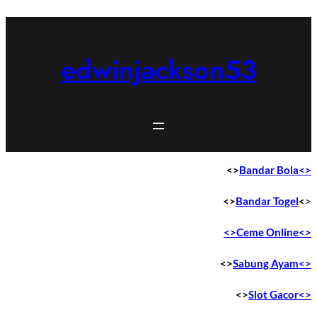
Skip
to
content
edwinjackson53
<>
Bandar Bola<>
<>
Bandar Togel
<
>
<>Ceme Online
<>
<>
Sabung Ayam<>
<>
Slot Gacor<>