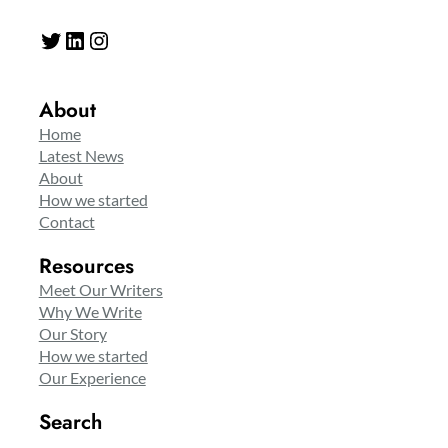
Twitter
LinkedIn
Instagram
About
Home
Latest News
About
How we started
Contact
Resources
Meet Our Writers
Why We Write
Our Story
How we started
Our Experience
Search