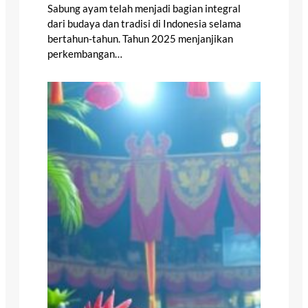
Sabung ayam telah menjadi bagian integral
dari budaya dan tradisi di Indonesia selama
bertahun-tahun. Tahun 2025 menjanjikan
perkembangan…