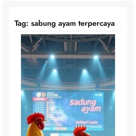
Tag:
sabung ayam terpercaya