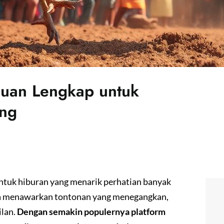
uan Lengkap untuk
ng
entuk hiburan yang menarik perhatian banyak
nya menawarkan tontonan yang menegangkan,
ilan.
Dengan semakin populernya platform