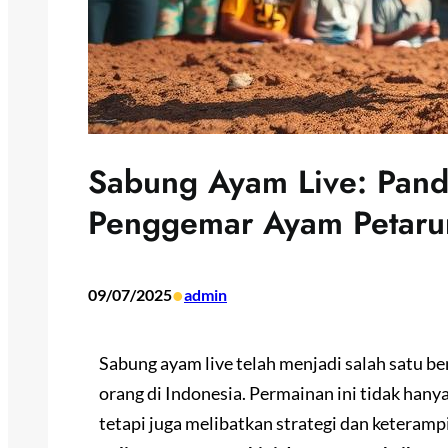
Sabung Ayam Live: Pand
Penggemar Ayam Petaru
•
09/07/2025
admin
Sabung ayam live telah menjadi salah satu b
orang di Indonesia. Permainan ini tidak ha
tetapi juga melibatkan strategi dan keteramp