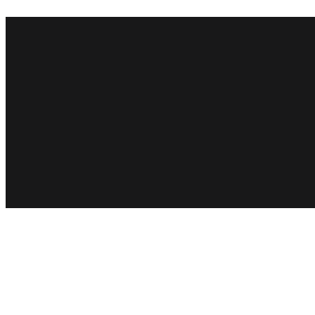
Skip
to
content