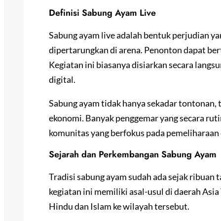
Definisi Sabung Ayam Live
Sabung ayam live adalah bentuk perjudian y
dipertarungkan di arena. Penonton dapat be
Kegiatan ini biasanya disiarkan secara langsu
digital.
Sabung ayam tidak hanya sekadar tontonan, t
ekonomi. Banyak penggemar yang secara rutin
komunitas yang berfokus pada pemeliharaan 
Sejarah dan Perkembangan Sabung Ayam
Tradisi sabung ayam sudah ada sejak ribuan
kegiatan ini memiliki asal-usul di daerah A
Hindu dan Islam ke wilayah tersebut.