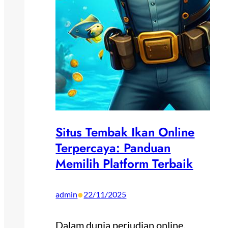
Situs Tembak Ikan Online
Terpercaya: Panduan
Memilih Platform Terbaik
•
admin
22/11/2025
Dalam dunia perjudian online,