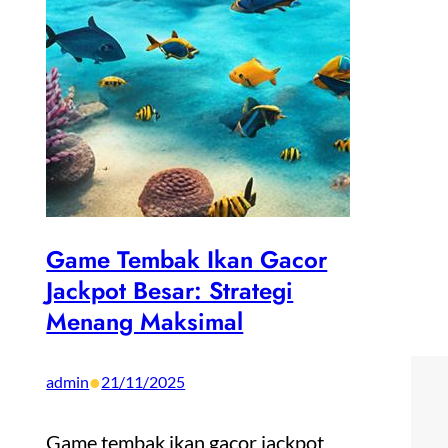
Game Tembak Ikan Gacor
Jackpot Besar: Strategi
Menang Maksimal
•
admin
21/11/2025
Game tembak ikan gacor jackpot