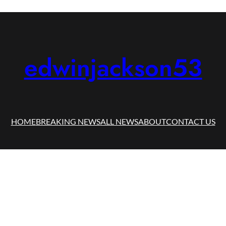
edwinjackson53
HOME
BREAKING NEWS
ALL NEWS
ABOUT
CONTACT US