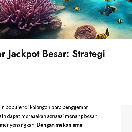
Jackpot Besar: Strategi
in populer di kalangan para penggemar
ain dapat merasakan sensasi menang besar
g menyenangkan.
Dengan mekanisme