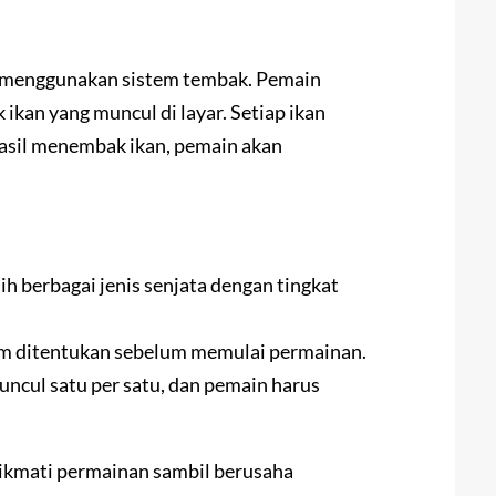
 menggunakan sistem tembak. Pemain
ikan yang muncul di layar. Setiap ikan
rhasil menembak ikan, pemain akan
 berbagai jenis senjata dengan tingkat
 ditentukan sebelum memulai permainan.
ncul satu per satu, dan pemain harus
ikmati permainan sambil berusaha