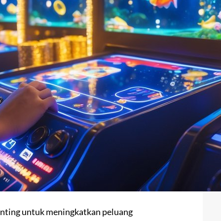
penting untuk meningkatkan peluang