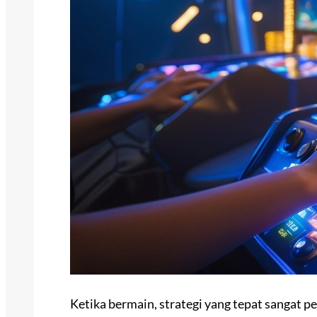
Ketika bermain, strategi yang tepat sangat 