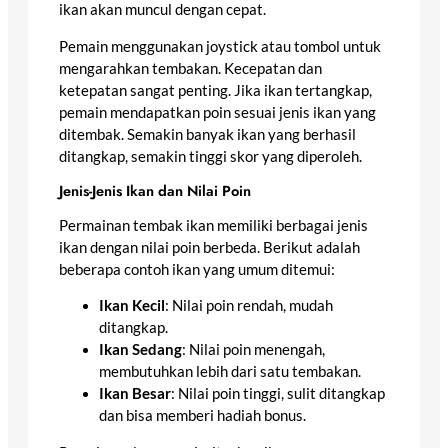
ikan akan muncul dengan cepat.
Pemain menggunakan joystick atau tombol untuk
mengarahkan tembakan. Kecepatan dan
ketepatan sangat penting. Jika ikan tertangkap,
pemain mendapatkan poin sesuai jenis ikan yang
ditembak. Semakin banyak ikan yang berhasil
ditangkap, semakin tinggi skor yang diperoleh.
Jenis-Jenis Ikan dan Nilai Poin
Permainan tembak ikan memiliki berbagai jenis
ikan dengan nilai poin berbeda. Berikut adalah
beberapa contoh ikan yang umum ditemui:
Ikan Kecil
: Nilai poin rendah, mudah
ditangkap.
Ikan Sedang
: Nilai poin menengah,
membutuhkan lebih dari satu tembakan.
Ikan Besar
: Nilai poin tinggi, sulit ditangkap
dan bisa memberi hadiah bonus.