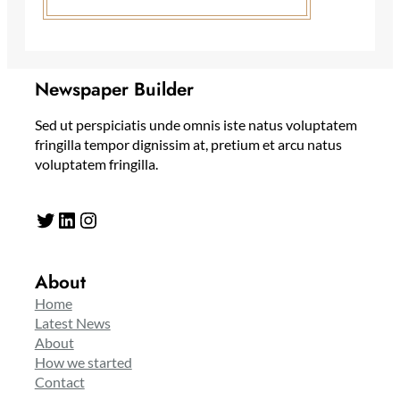
Newspaper Builder
Sed ut perspiciatis unde omnis iste natus voluptatem
fringilla tempor dignissim at, pretium et arcu natus
voluptatem fringilla.
Twitter
LinkedIn
Instagram
About
Home
Latest News
About
How we started
Contact