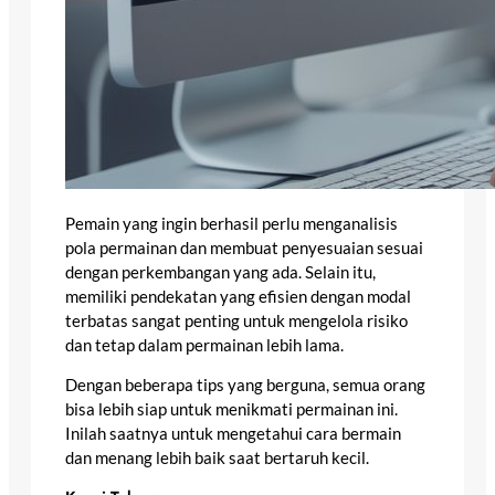
Pemain yang ingin berhasil perlu menganalisis
pola permainan dan membuat penyesuaian sesuai
dengan perkembangan yang ada. Selain itu,
memiliki pendekatan yang efisien dengan modal
terbatas sangat penting untuk mengelola risiko
dan tetap dalam permainan lebih lama.
Dengan beberapa tips yang berguna, semua orang
bisa lebih siap untuk menikmati permainan ini.
Inilah saatnya untuk mengetahui cara bermain
dan menang lebih baik saat bertaruh kecil.