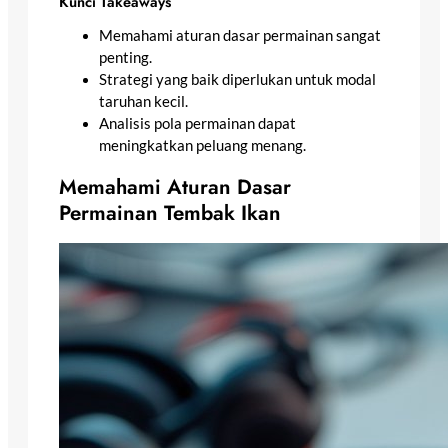
Kunci Takeaways
Memahami aturan dasar permainan sangat
penting.
Strategi yang baik diperlukan untuk modal
taruhan kecil.
Analisis pola permainan dapat
meningkatkan peluang menang.
Memahami Aturan Dasar
Permainan Tembak Ikan