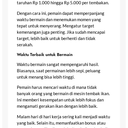
taruhan Rp 1.000 hingga Rp 5.000 per tembakan.
Dengan cara ini, pemain dapat memperpanjang
waktu bermain dan menemukan momen yang
tepat untuk menyerang. Mengatur target
kemenangan juga penting. Jika sudah mencapai
target, lebih baik untuk berhenti dan tidak
serakah.
Waktu Terbaik untuk Bermain
Waktu bermain sangat mempengaruhi hasil.
Biasanya, saat permainan lebih sepi, peluang
untuk menang bisa lebih tinggi.
Pemain harus mencari waktu di mana tidak
banyak orang yang bermain di mesin tembak ikan.
Ini memberi kesempatan untuk lebih fokus dan
mengamati gerakan ikan dengan lebih baik.
Malam hari di hari kerja sering kali menjadi waktu
yang baik. Selain itu, memanfaatkan bonus atau