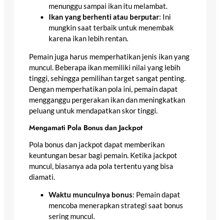
menunggu sampai ikan itu melambat.
Ikan yang berhenti atau berputar
: Ini
mungkin saat terbaik untuk menembak
karena ikan lebih rentan.
Pemain juga harus memperhatikan jenis ikan yang
muncul. Beberapa ikan memiliki nilai yang lebih
tinggi, sehingga pemilihan target sangat penting.
Dengan memperhatikan pola ini, pemain dapat
mengganggu pergerakan ikan dan meningkatkan
peluang untuk mendapatkan skor tinggi.
Mengamati Pola Bonus dan Jackpot
Pola bonus dan jackpot dapat memberikan
keuntungan besar bagi pemain. Ketika jackpot
muncul, biasanya ada pola tertentu yang bisa
diamati.
Waktu munculnya bonus
: Pemain dapat
mencoba menerapkan strategi saat bonus
sering muncul.