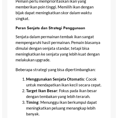
Pemain perlu memprioritaskan ikan yang
memberikan poin tinggi. Memilih ikan dengan
bijak dapat meningkatkan skor dalam waktu
singkat.
Peran Senjata dan Strategi Penggunaan
Senjata dalam permainan tembak ikan sangat
mempengaruhi hasil permainan. Pemain biasanya
dimulai dengan senjata standar, tetapi bisa
meningkatkan ke senjata yang lebih kuat dengan
melakukan upgrade.
Beberapa strategi yang bisa dipertimbangkan:
Menggunakan Senjata Otomatis
: Cocok
untuk mendapatkan ikan kecil secara cepat.
Target Ikan Besar
: Fokus pada ikan besar
dengan tembakan yang lebih terarah.
Timing
: Menunggu ikan berkumpul dapat
meningkatkan peluang menangkap lebih
banyak.