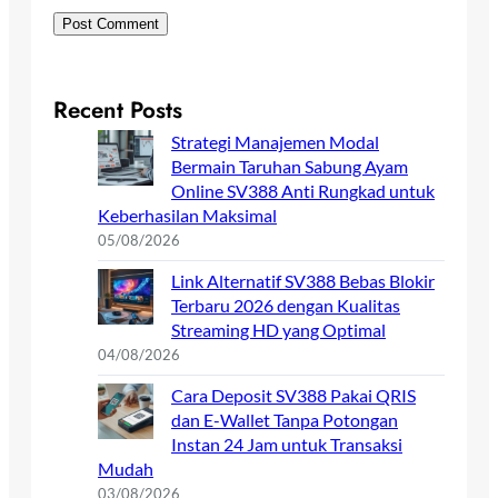
Recent Posts
Strategi Manajemen Modal
Bermain Taruhan Sabung Ayam
Online SV388 Anti Rungkad untuk
Keberhasilan Maksimal
05/08/2026
Link Alternatif SV388 Bebas Blokir
Terbaru 2026 dengan Kualitas
Streaming HD yang Optimal
04/08/2026
Cara Deposit SV388 Pakai QRIS
dan E-Wallet Tanpa Potongan
Instan 24 Jam untuk Transaksi
Mudah
03/08/2026