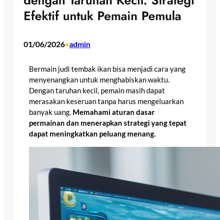
dengan Taruhan Kecil: Strategi
Efektif untuk Pemain Pemula
01/06/2026
admin
•
Bermain judi tembak ikan bisa menjadi cara yang
menyenangkan untuk menghabiskan waktu.
Dengan taruhan kecil, pemain masih dapat
merasakan keseruan tanpa harus mengeluarkan
banyak uang.
Memahami aturan dasar
permainan dan menerapkan strategi yang tepat
dapat meningkatkan peluang menang.