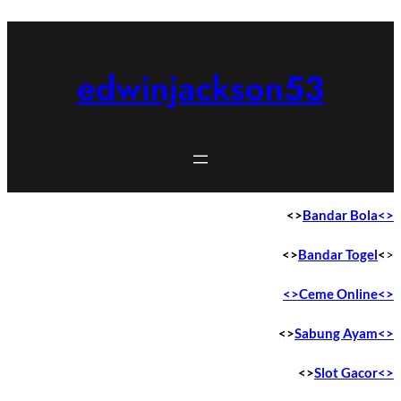
Skip
to
content
edwinjackson53
<>
Bandar Bola<>
<>
Bandar Togel
<
>
<>Ceme Online
<>
<>
Sabung Ayam<>
<>
Slot Gacor<>