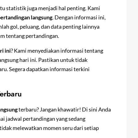
ntu statistik juga menjadi hal penting. Kami
ertandingan langsung
. Dengan informasi ini,
ah gol, peluang, dan data penting lainnya
m tentang pertandingan.
i ini
? Kami menyediakan informasi tentang
ngsung hari ini. Pastikan untuk tidak
ru. Segera dapatkan informasi terkini
erbaru
angsung
terbaru? Jangan khawatir! Di sini Anda
i jadwal pertandingan yang sedang
 tidak melewatkan momen seru dari setiap