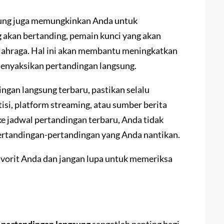
gsung juga memungkinkan Anda untuk
 akan bertanding, pemain kunci yang akan
 olahraga. Hal ini akan membantu meningkatkan
enyaksikan pertandingan langsung.
ngan langsung terbaru, pastikan selalu
si, platform streaming, atau sumber berita
ke jadwal pertandingan terbaru, Anda tidak
ertandingan-pertandingan yang Anda nantikan.
vorit Anda dan jangan lupa untuk memeriksa
l pertandingan langsung
sangatlah penting bagi