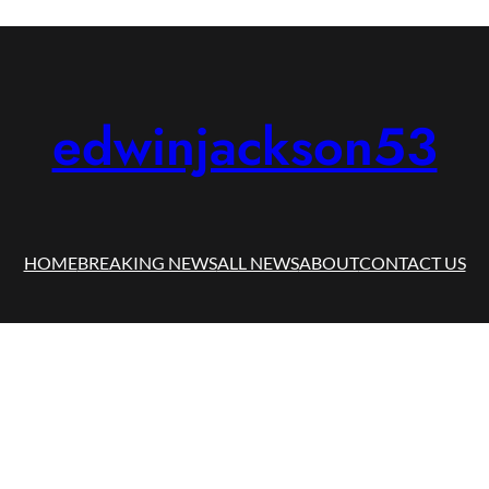
edwinjackson53
HOME
BREAKING NEWS
ALL NEWS
ABOUT
CONTACT US