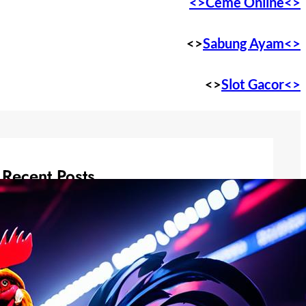
<>Ceme Online
<>
<>
Sabung Ayam<>
<>
Slot Gacor<>
Recent Posts
Strategi Manajemen Modal Bermain
Taruhan Sabung Ayam Online
SV388 Anti Rungkad untuk Keberhasilan
Maksimal
05/08/2026