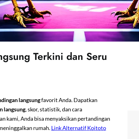
ngsung Terkini dan Seru
ndingan langsung
favorit Anda. Dapatkan
n langsung
, skor, statistik, dan cara
an kami, Anda bisa menyaksikan pertandingan
 meninggalkan rumah.
Link Alternatif Koitoto