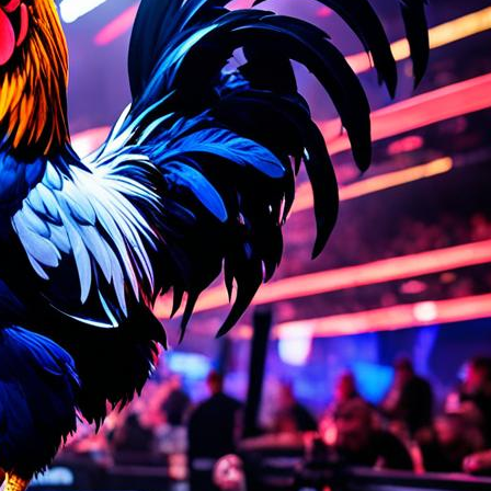
Link Alternatif SV388 Bebas Blokir
Terbaru 2026 dengan Kualitas
Streaming HD yang Optimal
04/08/2026
Cara Deposit SV388 Pakai QRIS dan
E-Wallet Tanpa Potongan Instan 24
Jam untuk Transaksi Mudah
03/08/2026
Social Media
Twitter
Instagram
LinkedIn
Facebook
Advertisement