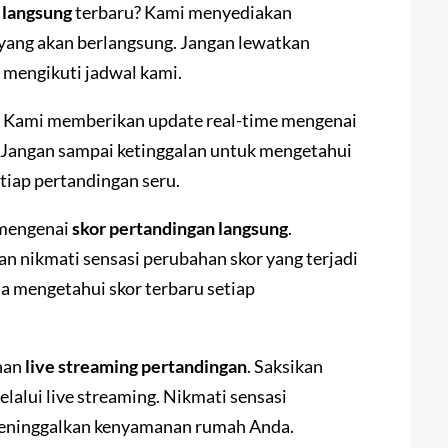
 langsung
terbaru? Kami menyediakan
yang akan berlangsung. Jangan lewatkan
 mengikuti jadwal kami.
 Kami memberikan update real-time mengenai
. Jangan sampai ketinggalan untuk mengetahui
tiap pertandingan seru.
 mengenai
skor pertandingan langsung
.
an nikmati sensasi perubahan skor yang terjadi
a mengetahui skor terbaru setiap
anan
live streaming pertandingan
. Saksikan
lalui live streaming. Nikmati sensasi
 meninggalkan kenyamanan rumah Anda.