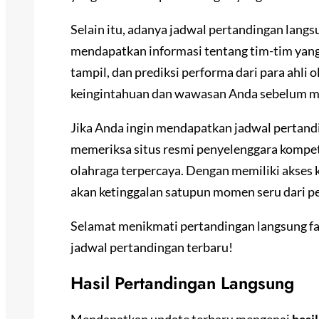
Selain itu, adanya jadwal pertandingan lan
mendapatkan informasi tentang tim-tim yang
tampil, dan prediksi performa dari para ahli
keingintahuan dan wawasan Anda sebelum m
Jika Anda ingin mendapatkan jadwal pertandi
memeriksa situs resmi penyelenggara kompeti
olahraga terpercaya. Dengan memiliki akses 
akan ketinggalan satupun momen seru dari p
Selamat menikmati pertandingan langsung fa
jadwal pertandingan terbaru!
Hasil Pertandingan Langsung
Mendapatkan update terbaru mengenai
hasi